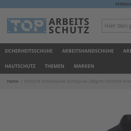
Direkt zum Inhalt
VERKAU
Hier den gan
SICHERHEITSSCHUHE
ARBEITSHANDSCHUHE
AR
HAUTSCHUTZ
THEMEN
MARKEN
Home
/
teXXor® Arbeitsjacke Bundjacke 240g/m² teXXor® Arb