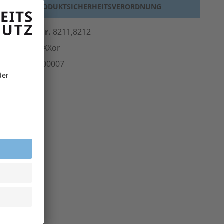
PRODUKTSICHERHEITSVERORDNUNG
erst.-Art.-Nr.
8211,8212
ersteller
teXXor
rt.-Nr.
300.00007
inheit
Stk