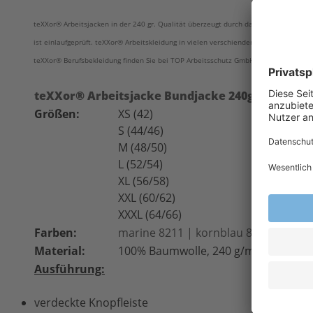
teXXor® Arbeitsjacken in der 240 gr. Qualität überzeugt durch das hervorragende P
ist einlaufgeprüft. teXXor® Arbeitskleidung in vielen verschienden Ausführungen wie
teXXor® Berufsbekleidung finden Sie bei TOP Arbeitsschutz GmbH.
teXXor® Arbeitsjacke Bundjacke 240g/m² teXXo
Größen:
XS (42)
S (44/46)
M (48/50)
L (52/54)
XL (56/58)
XXL (60/62)
XXXL (64/66)
Farben:
marine 8211 | kornblau 8212
Material:
100% Baumwolle, 240 g/m²
Ausführung:
verdeckte Knopfleiste