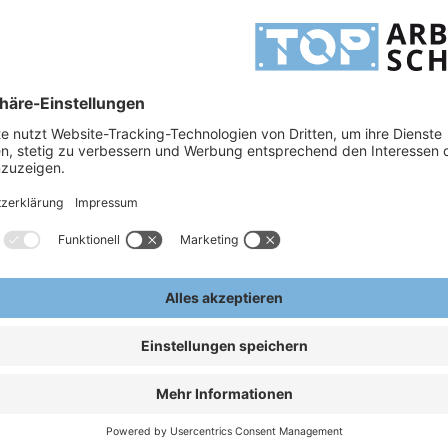
reis-Leistungsverhältnis. teXXor® Berufsbekleidung verfügt über extra starke Nähte und
 z. B. der Arbeitsjacke, Arbeitshose, Arbeitslatzhose und alle anderen Artikel der
H
H
A
r® Arbeitskleidung
E