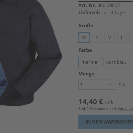
Art.-Nr.
300.00007
Lieferzeit
: 2 - 3 Tage
Größe
XS
S
M
L
Farbe
marine
kornblau
Menge
Stk
14,40 €
/Stk
Exkl.
19
% Steuern, exkl.
Versand
IN DEN WARENKOR