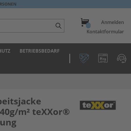
ERSONEN
Warenkorb
Anmelden
Kontaktformular
HUTZ
BETRIEBSBEDARF
eitsjacke
240g/m² teXXor®
dung