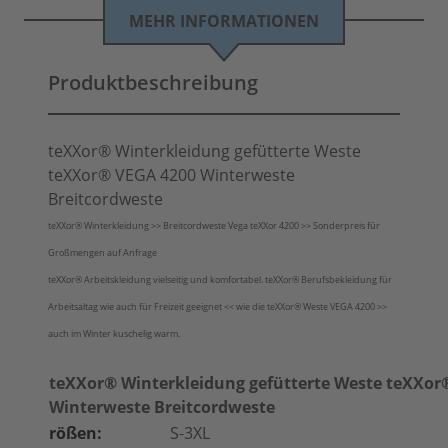
MEHR INFORMATIONEN
Produktbeschreibung
teXXor® Winterkleidung gefütterte Weste
teXXor® VEGA 4200 Winterweste
Breitcordweste
teXXor® Winterkleidung >> Breitcordweste Vega teXXor 4200 >> Sonderpreis für
Großmengen auf Anfrage
teXXor® Arbeitskleidung vielseitig und komfortabel. teXXor
®
Berufsbekleidung für
Arbeitsaltag wie auch für Freizeit geeignet << wie die
teXXor®
Weste VEGA 4200 >>
auch im Winter kuschelig warm.
teXXor® Winterkleidung gefütterte Weste teXXor
Winterweste Breitcordweste
rößen:
S-3XL