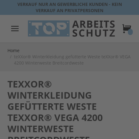
Direkt zum Inhalt
VERKAUF NUR AN GEWERBLICHE KUNDEN - KEIN
VERKAUF AN PRIVATPERSONEN
Warenk
Home
/
teXXor® Winterkleidung gefütterte Weste teXXor® VEGA
4200 Winterweste Breitcordweste
TEXXOR®
WINTERKLEIDUNG
GEFÜTTERTE WESTE
TEXXOR® VEGA 4200
WINTERWESTE