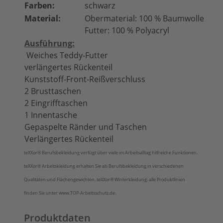
Farben:
schwarz
Material:
Obermaterial: 100 % Baumwolle
Futter: 100 % Polyacryl
Ausführung:
Weiches Teddy-Futter
verlängertes Rückenteil
Kunststoff-Front-Reißverschluss
2 Brusttaschen
2 Eingrifftaschen
1 Innentasche
Gepaspelte Ränder und Taschen
Verlängertes Rückenteil
teXXor®
Berufsbekleidung verfügt über viele im Arbeitsalltag hilfreiche Funktionen.
teXXor®
Arbeitskleidung erhalten Sie als Berufsbekleidung in verschiedenen
Qualitäten und Flächengewichten.
teXXor®
Winterkleidung: alle Produktlinien
finden Sie unter www.TOP-Arbeitsschutz.de.
Produktdaten