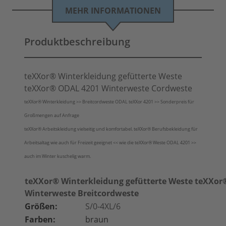
MEHR INFORMATIONEN
Produktbeschreibung
teXXor® Winterkleidung gefütterte Weste
teXXor® ODAL 4201 Winterweste Cordweste
teXXor® Winterkleidung >> Breitcordweste ODAL teXXor 4201 >> Sonderpreis für
Großmengen auf Anfrage
teXXor® Arbeitskleidung vielseitig und komfortabel. teXXor
®
Berufsbekleidung für
Arbeitsaltag wie auch für Freizeit geeignet << wie die
teXXor®
Weste ODAL 4201 >>
auch im Winter kuschelig warm.
teXXor® Winterkleidung gefütterte Weste teXXor
Winterweste Breitcordweste
Größen:
S/0-4XL/6
Farben:
braun