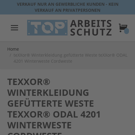
Direkt zum Inhalt
VERKAUF NUR AN GEWERBLICHE KUNDEN - KEIN
VERKAUF AN PRIVATPERSONEN
Warenk
Home
/
teXXor® Winterkleidung gefütterte Weste teXXor® ODAL
4201 Winterweste Cordweste
TEXXOR®
WINTERKLEIDUNG
GEFÜTTERTE WESTE
TEXXOR® ODAL 4201
WINTERWESTE