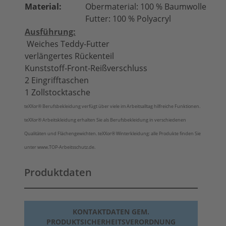
Material:
Obermaterial: 100 % Baumwolle
Futter: 100 % Polyacryl
Ausführung:
Weiches Teddy-Futter
verlängertes Rückenteil
Kunststoff-Front-Reißverschluss
2 Eingrifftaschen
1 Zollstocktasche
teXXor®
Berufsbekleidung verfügt über viele im Arbeitsalltag hilfreiche Funktionen.
teXXor®
Arbeitskleidung erhalten Sie als Berufsbekleidung in verschiedenen
Qualitäten und Flächengewichten.
teXXor®
Winterkleidung: alle Produkte finden Sie
unter www.TOP-Arbeitsschutz.de.
Produktdaten
KONTAKTDATEN GEM.
PRODUKTSICHERHEITSVERORDNUNG