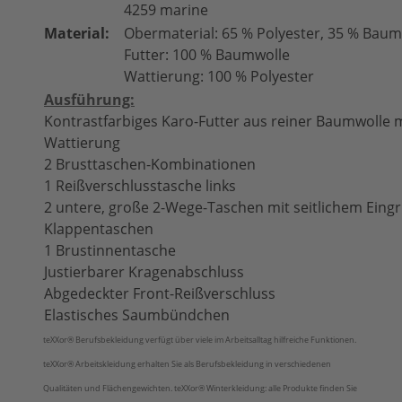
4259 marine
Material:
Obermaterial: 65 % Polyester, 35 % Baum
Futter: 100 % Baumwolle
Wattierung: 100 % Polyester
Ausführung:
Kontrastfarbiges Karo-Futter aus reiner Baumwolle
Wattierung
2 Brusttaschen-Kombinationen
1 Reißverschlusstasche links
2 untere, große 2-Wege-Taschen mit seitlichem Eingr
Klappentaschen
1 Brust­innentasche
Justierbarer Kragenabschluss
Abgedeckter Front-Reißverschluss
Elastisches Saumbündchen
teXXor®
Berufsbekleidung verfügt über viele im Arbeitsalltag hilfreiche Funktionen.
teXXor®
Arbeitskleidung erhalten Sie als Berufsbekleidung in verschiedenen
Qualitäten und Flächengewichten.
teXXor®
Winterkleidung: alle Produkte finden Sie