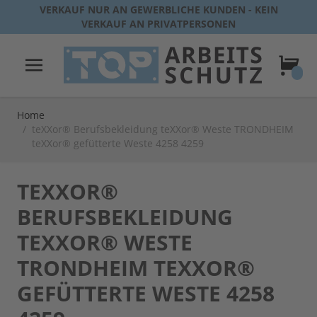
Direkt zum Inhalt
VERKAUF NUR AN GEWERBLICHE KUNDEN - KEIN
VERKAUF AN PRIVATPERSONEN
Warenk
Home
/
teXXor® Berufsbekleidung teXXor® Weste TRONDHEIM
teXXor® gefütterte Weste 4258 4259
TEXXOR®
BERUFSBEKLEIDUNG
TEXXOR® WESTE
TRONDHEIM TEXXOR®
GEFÜTTERTE WESTE 4258