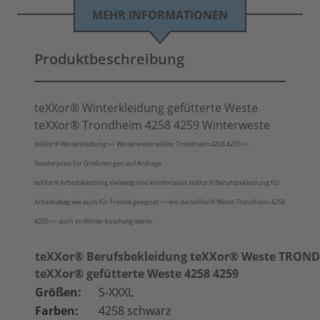
MEHR INFORMATIONEN
Produktbeschreibung
teXXor® Winterkleidung gefütterte Weste
teXXor® Trondheim 4258 4259 Winterweste
teXXor® Winterkleidung >> Winterweste teXXor Trondheim 4258 4259 >>
Sonderpreis für Großmengen auf Anfrage
teXXor® Arbeitskleidung vielseitig und komfortabel. teXXor
®
Berufsbekleidung für
Arbeitsaltag wie auch für Freizeit geeignet << wie die
teXXor®
Weste Trondheim 4258
4259 >> auch im Winter kuschelig warm.
teXXor® Berufsbekleidung teXXor® Weste TRON
teXXor® gefütterte Weste 4258 4259
Größen:
S-XXXL
Farben:
4258 schwarz