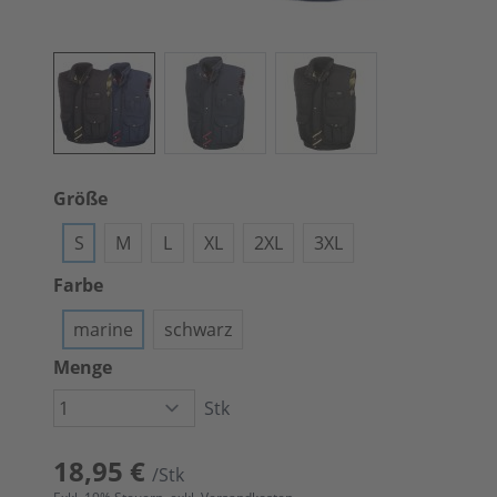
Größe
S
M
L
XL
2XL
3XL
Farbe
marine
schwarz
Menge
Stk
18,95 €
/Stk