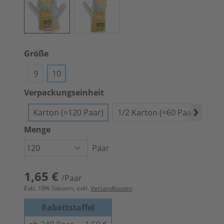
Größe
9
10
Verpackungseinheit
Karton (=120 Paar)
1/2 Karton (=60 Paar)
Bün
Menge
Paar
1,65 €
/Paar
Exkl.
19
% Steuern, exkl.
Versandkosten
Rabattstaffel