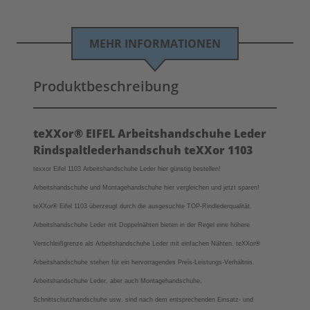
MEHR INFORMATIONEN
Produktbeschreibung
teXXor® EIFEL Arbeitshandschuhe Leder
Rindspaltlederhandschuh teXXor 1103
texxor Eifel 1103 Arbeitshandschuhe Leder hier günstig bestellen!
Arbeitshandschuhe und Montagehandschuhe hier vergleichen und jetzt sparen!
teXXor
®
Eifel 1103
überzeugt durch die ausgesuchte TOP-Rindlederqualität.
Arbeitshandschuhe Leder mit Doppelnähten bieten in der Regel eine höhere
Verschleißgrenze als Arbeitshandschuhe Leder mit einfachen Nähten.
teXXor
®
Arbeitshandschuhe stehen für ein hervorragendes Preis-Leistungs-Verhältnis.
Arbeitshandschuhe Leder, aber auch Montagehandschuhe,
Schnittschutzhandschuhe usw. sind nach dem entsprechenden Einsatz- und