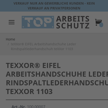
Direkt zum Inhalt
VERKAUF NUR AN GEWERBLICHE KUNDEN - KEIN
VERKAUF AN PRIVATPERSONEN
Warenk
Home
/
teXXor® EIFEL Arbeitshandschuhe Leder
Rindspaltlederhandschuh teXXor 1103
TEXXOR® EIFEL
ARBEITSHANDSCHUHE LEDE
RINDSPALTLEDERHANDSCH
TEXXOR 1103
Art.-Nr.
100.00007