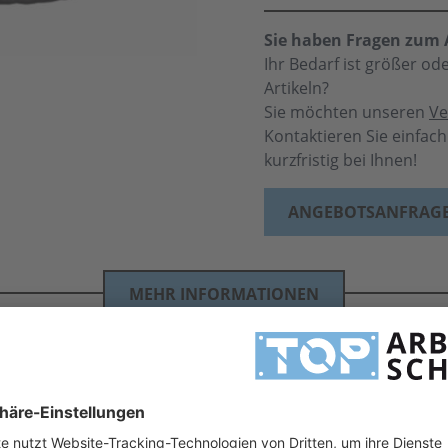
Sie haben Fragen zum A
Ihr Bedarf ist größer o
Artikeln?
Sie möchten unseren
Ve
Kontaktieren Sie einfac
kurzfristig bei Ihnen!
ANGEBOTSANFRAG
MEHR INFORMATIONEN
angarmshirt - 8510