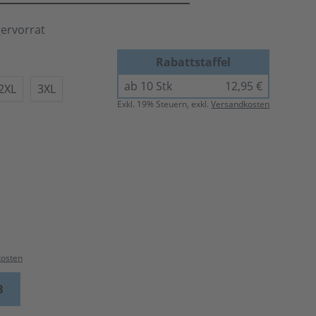
gervorrat
Rabattstaffel
ab 10 Stk
12,95 €
2XL
3XL
Exkl.
19
% Steuern, exkl.
Versandkosten
kosten
B