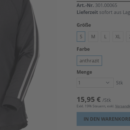
Art.-Nr.
301.00065
Lieferzeit
sofort aus La
Größe
S
M
L
XL
Farbe
anthrazit
Menge
Stk
15,95 €
/Stk
Exkl.
19
% Steuern, exkl.
Versand
IN DEN WARENKOR