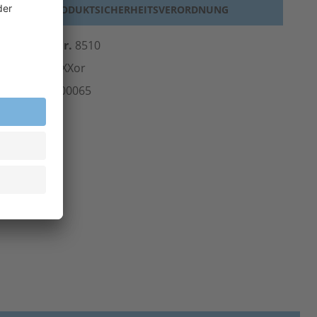
PRODUKTSICHERHEITSVERORDNUNG
erst.-Art.-Nr.
8510
ersteller
teXXor
rt.-Nr.
301.00065
inheit
Stk