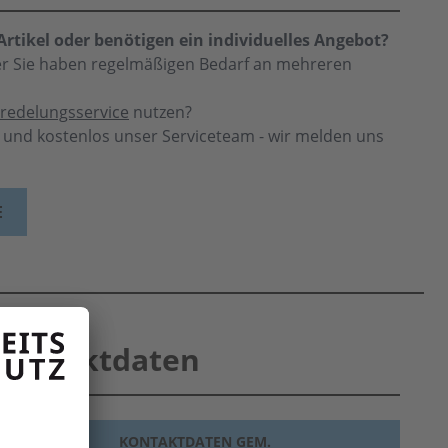
rtikel oder benötigen ein individuelles Angebot?
der Sie haben regelmäßigen Bedarf an mehreren
redelungsservice
nutzen?
h und kostenlos unser Serviceteam - wir melden uns
E
Produktdaten
KONTAKTDATEN GEM.