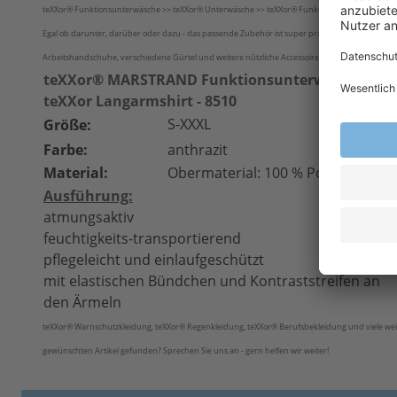
teXXor® Funktionsunterwäsche >>
teXXor®
Unterwäsche >>
teXXor®
Funktionswäsche 8510 >> j
Egal ob darunter, darüber oder dazu - das passende Zubehör ist super praktisch und macht jed
Arbeitshandschuhe, verschiedene Gürtel und weitere nützliche Accessoires, die in keinem Klei
teXXor® MARSTRAND Funktionsunterwäsche
teXXor Langarmshirt - 8510
S-XXXL
Größe:
Farbe:
anthrazit
Material:
Obermaterial: 100 % Polyester (5
Ausführung:
atmungsaktiv
feuchtigkeits-transportierend
pflegeleicht und einlaufgeschützt
mit elastischen Bündchen und Kontraststreifen an
den Ärmeln
teXXor® Warnschutzkleidung, teXXor® Regenkleidung, teXXor® Berufsbekleidung und viele weit
gewünschten Artikel gefunden? Sprechen Sie uns an - gern helfen wir weiter!