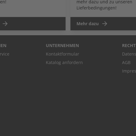
en!
mehr dazu und zu unseren
Lieferbedingungen!
Mehr dazu
NEN
UNTERNEHMEN
RECHT
rvice
Kontaktformular
Datens
Katalog anfordern
AGB
Impre