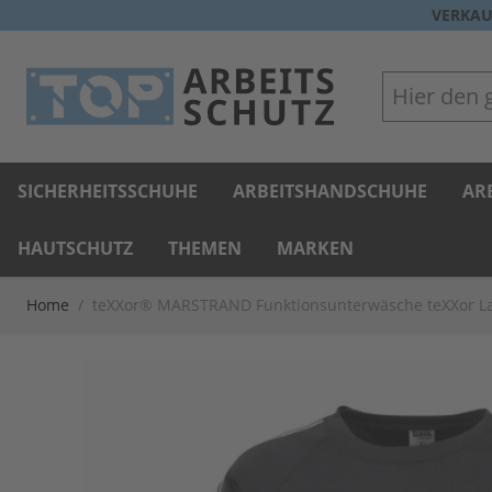
Direkt zum Inhalt
VERKAU
Hier den gan
SICHERHEITSSCHUHE
ARBEITSHANDSCHUHE
AR
HAUTSCHUTZ
THEMEN
MARKEN
Home
/
teXXor® MARSTRAND Funktionsunterwäsche teXXor La