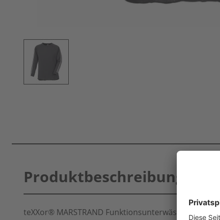
Produktbeschreibung
teXXor® MARSTRAND Funktionsunterwäsche teXXor L