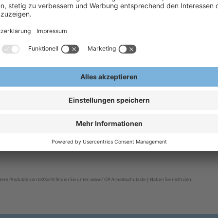
etzt vergleichen und sparen!
es Outfit komplett. Entdecken Sie komfortable Funktionsterwäsche, funktionelle Socken, robuste
H
derschrank fehlen dürfen.
H
A
E
0 % COOLMAX®, 50 % Polyester)
ere Produkte von teXXor® finden Sie unter: www.TOP-Arbeitsschutz.de | Haben Sie nicht den