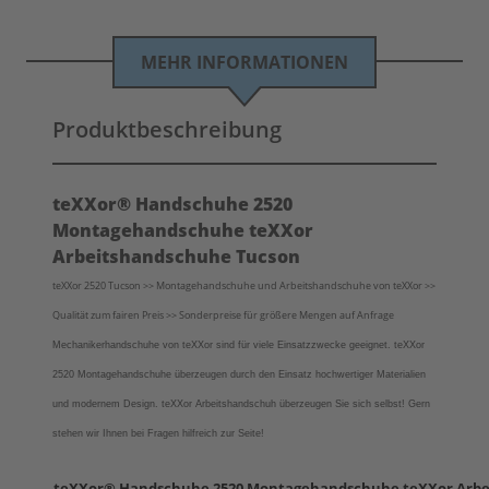
MEHR INFORMATIONEN
Produktbeschreibung
teXXor® Handschuhe 2520
Montagehandschuhe teXXor
Arbeitshandschuhe Tucson
teXXor 2520 Tucson >> Montagehandschuhe und Arbeitshandschuhe von teXXor >>
Qualität zum fairen Preis >> Sonderpreise für größere Mengen auf Anfrage
Mechanikerhandschuhe von teXXor sind für viele Einsatzzwecke geeignet. teXXor
2520 Montagehandschuhe überzeugen durch den Einsatz hochwertiger Materialien
und modernem Design. teXXor Arbeitshandschuh überzeugen Sie sich selbst!
Gern
stehen wir Ihnen bei Fragen hilfreich zur Seite!
teXXor® Handschuhe 2520 Montagehandschuhe teXXor Arbe