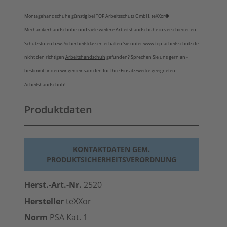
Montagehandschuhe günstig bei TOP Arbeitsschutz GmbH. teXXor
®
Mechanikerhandschuhe und viele weitere Arbeitshandschuhe in verschiedenen
Schutzstufen bzw. Sicherheitsklassen erhalten Sie unter www.top-arbeitsschutz.de -
nicht den richtigen
Arbeitshandschuh
gefunden? Sprechen Sie uns gern an -
bestimmt finden wir gemeinsam den für Ihre Einsatzzwecke geeigneten
Arbeitshandschuh
!
Produktdaten
KONTAKTDATEN GEM.
PRODUKTSICHERHEITSVERORDNUNG
Herst.-Art.-Nr.
2520
Hersteller
teXXor
Norm
PSA Kat. 1