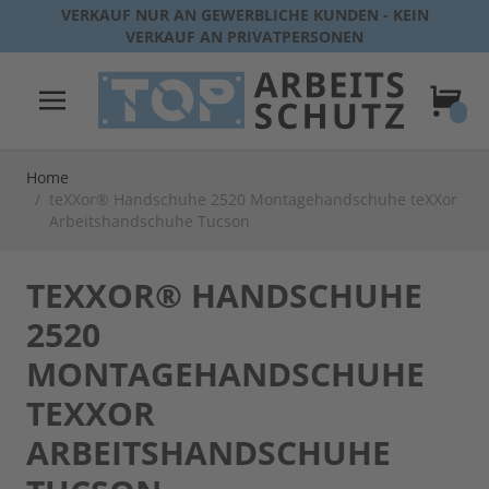
Direkt zum Inhalt
VERKAUF NUR AN GEWERBLICHE KUNDEN - KEIN
VERKAUF AN PRIVATPERSONEN
Warenk
Home
/
teXXor® Handschuhe 2520 Montagehandschuhe teXXor
Arbeitshandschuhe Tucson
TEXXOR® HANDSCHUHE
2520
MONTAGEHANDSCHUHE
TEXXOR
ARBEITSHANDSCHUHE