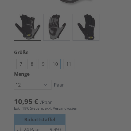
Größe
7
8
9
10
11
Menge
Paar
10,95 €
/Paar
Exkl.
19
% Steuern, exkl.
Versandkosten
Rabattstaffel
ab 24 Paar
9,99 €