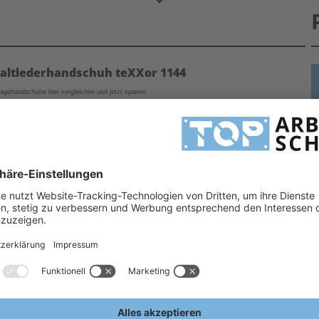
altlederhandschuh teXXor 1144
agehandschuhe hier vergleichen und jetzt sparen!
 Leder mit Doppelnähten bieten in der Regel eine höhere Verschleißgrenze als Arbeitshandschuhe
H
eistungs-Verhältnis. Arbeitshandschuhe Leder, aber auch Montagehandschuhe,
H
en. Gern stehen wir Ihnen bei Fragen hilfreich zur Seite!
3
A
E