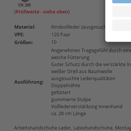
(Prüfwerte - siehe oben)
Material:
Rindvollleder (ausgesuchte Qualität)
VPE:
120 Paar
10
Größen:
Angenehmes Tragegefühl durch eine
weiche Fütterung
Guter Schutz durch die verstärkte 
weißer Drell aus Baumwolle
ausgesuchte Lederqualitäten
Ausführung:
Doppelnähte
gefüttert
gummierte Stulpe
Volllederverstärkung Innenhand
ca. 28 cm Länge
Arbeitshandschuhe Leder, Latexhandschuhe, Montag