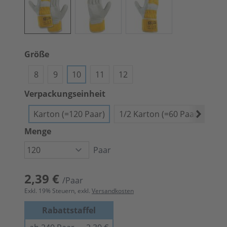
Größe
8
9
10
11
12
Verpackungseinheit
Karton (=120 Paar)
1/2 Karton (=60 Paar)
Bün
Menge
Paar
2,39 €
/Paar
Exkl.
19
% Steuern, exkl.
Versandkosten
Rabattstaffel