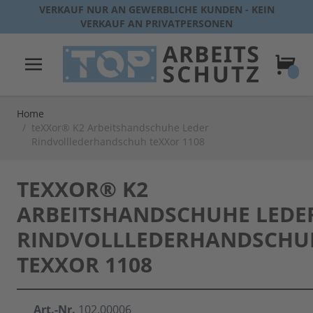
Direkt zum Inhalt
VERKAUF NUR AN GEWERBLICHE KUNDEN - KEIN
VERKAUF AN PRIVATPERSONEN
Warenk
Home
/
teXXor® K2 Arbeitshandschuhe Leder
Rindvolllederhandschuh teXXor 1108
TEXXOR® K2
ARBEITSHANDSCHUHE LEDE
RINDVOLLLEDERHANDSCHU
TEXXOR 1108
Art.-Nr.
102.00006