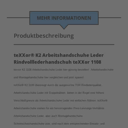
MEHR INFORMATIONEN
Produktbeschreibung
teXXor® K2 Arbeitshandschuhe Leder
Rindvolllederhandschuh teXXor 1108
texxor K2 1108 Arbeitshandschuhe Leder hier günstig bestellen! Arbeitshandschuhe
und Montagehandschuhe hier vergleichen und jetzt sparen!
teXXor
®
K2 1108 überzeugt durch die ausgesuchte TOP-Rindlederqualität.
Arbeitshandschuhe Leder mit Doppelnähten bieten in der Regel eine höhere
Verschleißgrenze als Arbeitshandschuhe Leder mit einfachen Nähten.
teXXor
®
Arbeitshandschuhe stehen für ein hervorragendes Preis-Leistungs-Verhältnis.
Arbeitshandschuhe Leder, aber auch Montagehandschuhe,
Schnittschutzhandschuhe usw. sind nach dem entsprechenden Einsatz- und