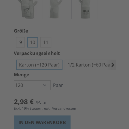
Größe
9
10
11
Verpackungseinheit
Karton (=120 Paar)
1/2 Karton (=60 Paar)
Bün
Menge
Paar
2,98 €
/Paar
Exkl.
19
% Steuern, exkl.
Versandkosten
IN DEN WARENKORB