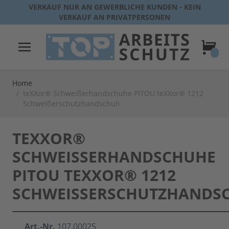
Direkt zum Inhalt
VERKAUF NUR AN GEWERBLICHE KUNDEN - KEIN
VERKAUF AN PRIVATPERSONEN
Warenk
Home
/
teXXor® Schweißerhandschuhe PITOU teXXor® 1212
Schweißerschutzhandschuh
TEXXOR®
SCHWEISSERHANDSCHUHE P
ITOU TEXXOR® 1212 S
CHWEISSERSCHUTZHANDSCH
Art.-Nr.
107.00025