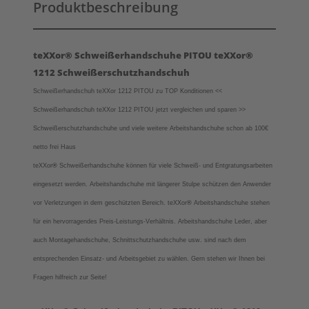
Produktbeschreibung
teXXor® Schweißerhandschuhe PITOU teXXor®
1212 Schweißerschutzhandschuh
Schweißerhandschuh teXXor 1212 PITOU zu TOP Konditionen <<
Schweißerhandschuh teXXor 1212 PITOU jetzt vergleichen und sparen >>
Schweißerschutzhandschuhe und viele weitere Arbeitshandschuhe schon ab 100€
netto frei Haus
teXXor
®
Schweißerhandschuhe können für viele Schweiß- und Entgratungsarbeiten
eingesetzt werden. Arbeitshandschuhe mit längerer Stulpe schützen den Anwender
vor Verletzungen in dem geschützten Bereich.
teXXor
®
Arbeitshandschuhe stehen
für ein hervorragendes Preis-Leistungs-Verhältnis. Arbeitshandschuhe Leder, aber
auch Montagehandschuhe, Schnittschutzhandschuhe usw. sind nach dem
entsprechenden Einsatz- und Arbeitsgebiet zu wählen. Gern stehen wir Ihnen bei
Fragen hilfreich zur Seite!