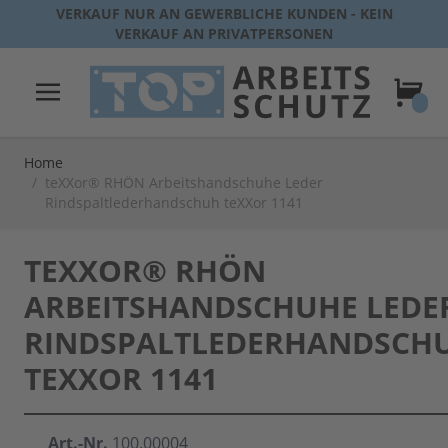
Direkt zum Inhalt
VERKAUF NUR AN GEWERBLICHE KUNDEN - KEIN
VERKAUF AN PRIVATPERSONEN
Warenk
Home
/
teXXor® RHÖN Arbeitshandschuhe Leder
Rindspaltlederhandschuh teXXor 1141
TEXXOR® RHÖN
ARBEITSHANDSCHUHE LEDE
RINDSPALTLEDERHANDSCH
TEXXOR 1141
Art.-Nr.
100.00004