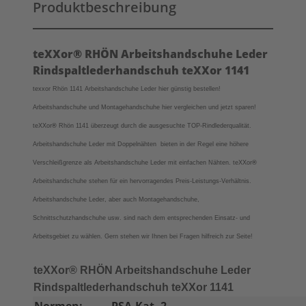
Produktbeschreibung
teXXor® RHÖN Arbeitshandschuhe Leder
Rindspaltlederhandschuh teXXor 1141
texxor Rhön 1141 Arbeitshandschuhe Leder hier günstig bestellen!
Arbeitshandschuhe und Montagehandschuhe hier vergleichen und jetzt sparen!
teXXor
®
Rhön 1141
überzeugt durch die ausgesuchte TOP-Rindlederqualität.
Arbeitshandschuhe Leder mit Doppelnähten bieten in der Regel eine höhere
Verschleißgrenze als Arbeitshandschuhe Leder mit einfachen Nähten.
teXXor
®
Arbeitshandschuhe stehen für ein hervorragendes Preis-Leistungs-Verhältnis.
Arbeitshandschuhe Leder, aber auch Montagehandschuhe,
Schnittschutzhandschuhe usw. sind nach dem entsprechenden Einsatz- und
Arbeitsgebiet zu wählen. Gern stehen wir Ihnen bei Fragen hilfreich zur Seite!
teXXor® RHÖN Arbeitshandschuhe Leder
Rindspaltlederhandschuh teXXor 1141