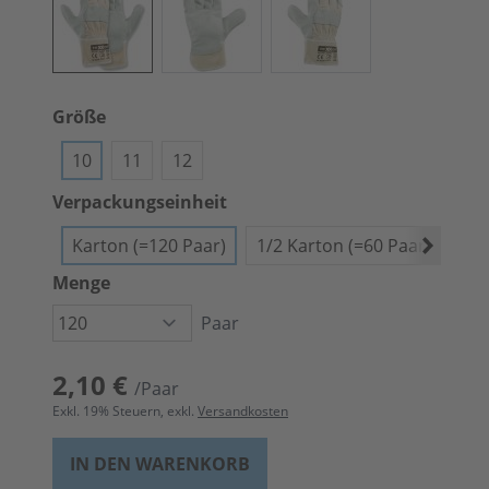
Größe
10
11
12
Verpackungseinheit
Karton (=120 Paar)
1/2 Karton (=60 Paar)
Bün
Menge
Paar
2,10 €
/Paar
Exkl.
19
% Steuern, exkl.
Versandkosten
IN DEN WARENKORB