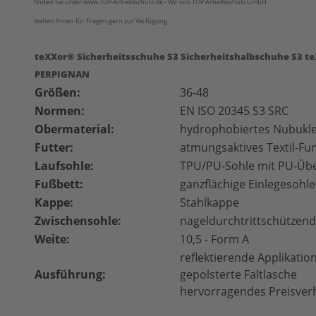
finden Sie unter www.TOP-Arbeitsschutz.de - Wir von TOP Arbeitsschutz GmbH
stehen Ihnen für Fragen gern zur Verfügung.
teXXor® Sicherheitsschuhe S3 Sicherheitshalbschuhe S3 t
PERPIGNAN
Größen:
36-48
Normen:
EN ISO 20345 S3
SRC
Obermaterial:
hydrophobiertes Nubukl
Futter:
atmungsaktives Textil-Fun
Laufsohle:
TPU/PU-Sohle mit PU-Üb
Fußbett:
ganzflächige Einlegesohle
Kappe:
Stahlkappe
Zwischensohle:
nageldurchtrittschützend
Weite:
10,5 - Form A
reflektierende Applikatio
Ausführung:
gepolsterte Faltlasche
hervorragendes Preisverh