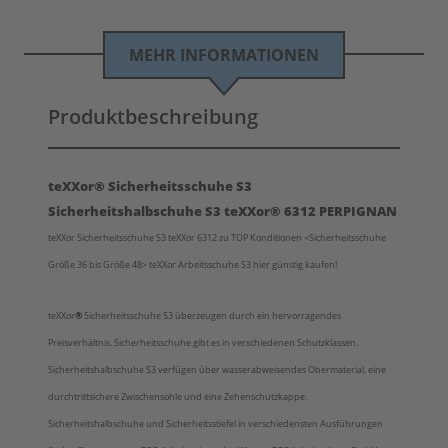
MEHR INFORMATIONEN
Produktbeschreibung
teXXor® Sicherheitsschuhe S3
Sicherheitshalbschuhe S3 teXXor® 6312 PERPIGNAN
teXXor Sicherheitsschuhe S3 teXXor 6312 zu TOP Konditionen <Sicherheitsschuhe
Größe 36 bis Größe 48> teXXor Arbeitsschuhe S3 hier günstig kaufen!
teXXor
®
Sicherheitsschuhe S3 überzeugen durch ein hervorragendes
Preisverhältnis.
Sicherheitsschuhe gibt es in verschiedenen Schutzklassen
.
Sicherheitshalbschuhe S3 verfügen über wasserabweisendes Obermaterial, eine
durchtrittsichere Zwischensohle und eine Zehenschutzkappe.
Sicherheitshalbschuhe und Sicherheitsstiefel in verschiedensten Ausführungen