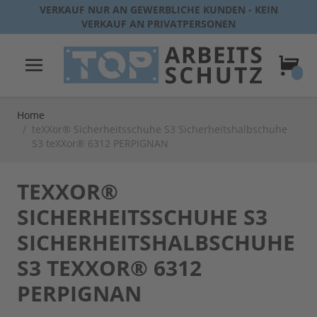
Direkt zum Inhalt
VERKAUF NUR AN GEWERBLICHE KUNDEN - KEIN
VERKAUF AN PRIVATPERSONEN
Warenk
Home
/
teXXor® Sicherheitsschuhe S3 Sicherheitshalbschuhe
S3 teXXor® 6312 PERPIGNAN
TEXXOR®
SICHERHEITSSCHUHE S3
SICHERHEITSHALBSCHUHE
S3 TEXXOR® 6312
PERPIGNAN