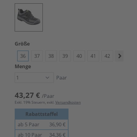
Größe
36
37
38
39
40
41
42
43
4
Menge
Paar
43,27 €
/Paar
Exkl.
19
% Steuern, exkl.
Versandkosten
Rabattstaffel
ab 5 Paar
36,90 €
ab 10 Paar
34,36 €