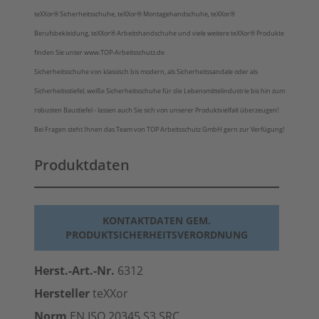
teXXor® Sicherheitsschuhe, teXXor® Montagehandschuhe, teXXor®
Berufsbekleidung, teXXor® Arbeitshandschuhe und viele weitere teXXor® Produkte
finden Sie unter www.TOP-Arbeitsschutz.de
Sicherheitsschuhe von klassisch bis modern, als Sicherheitssandale oder als
Sicherheitsstiefel, weiße Sicherheitsschuhe für die Lebensmittelindustrie bis hin zum
robusten Baustiefel - lassen auch Sie sich von unserer Produktvielfalt überzeugen!
Bei Fragen steht Ihnen das Team von TOP Arbeitsschutz GmbH gern zur Verfügung!
Produktdaten
KONTAKTDATEN GEM.
PRODUKTSICHERHEITSVERORDNUNG
Herst.-Art.-Nr.
6312
Hersteller
teXXor
Norm
EN ISO 20345 S3 SRC