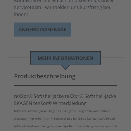
Kontaktieren Sie einfach und kostenlos unser
Serviceteam - wir melden uns kurzfristig bei
Ihnen!
ANGEBOTSANFRAGE
MEHR INFORMATIONEN
Produktbeschreibung
teXXor® Softshelljacke teXXor® Softshell-Jacke
SKAGEN teXXor® Winterkleidung
teXXor® Softshell-Jacke Skagen >> das ganze Programm von teXXor®
workwear hier erhältlich << Sonderpreise für Große Mengen auf Anfrage
teXXor® Workwear fertigt hochwertige Berufsbekleidung, welche modisch