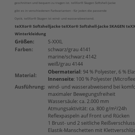
geschnitten und bequem zu tragen ist.
teXXor®
Skagen Softshell-Jacke
gibt es in verschiedenen Farbvarianten - für jeden die passende
Optik.
teXXor®
Skagen ist wind- und wasserabweisend.
teXXor® Softshelljacke teXXor® Softshell-Jacke SKAGEN teX
Winterkleidung
Größen:
S-XXXL
Farben:
schwarz/grau 4141
marine/schwarz 4142
weiß/grau 4144
Obermaterial
: 94 % Polyester, 6 % Ela
Material:
Innenseite
: 100 % Polyester (Microfle
Ausführung:
wind- und wasserabweisend bei komfo
maximaler Bewegungsfreiheit
Wassersäule: ca. 2.000 mm
Atmungsaktivität: ca. 800 g/m²/24h
Reflexpaspeln auf Front und Rücken
1 Brust- und 2 seitliche Reißverschlus
Elastik-Manschetten mit Klettverschlü