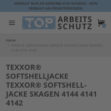
Direkt zum Inhalt
VERKAUF NUR AN GEWERBLICHE KUNDEN - KEIN
VERKAUF AN PRIVATPERSONEN
Warenk
Home
/
teXXor® Softshelljacke teXXor® Softshell-Jacke SKAGEN
4144 4141 4142
TEXXOR®
SOFTSHELLJACKE
TEXXOR® SOFTSHELL-
JACKE SKAGEN 4144 4141
4142