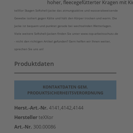
hoher, fleecegefütterter Kragen mit 
teXXor Skagen Softshell-Jacke das atmungsaktive und wasserabweisende
Gewebe isoliert gegen Kälte und hält den Körper trocken und warm. Die
Jacke ist bequem und punktet gerade bei wechselnden Wetterlagen.
Viele weitere Softshell-Jacken finden Sie unter www.top-arbeitsschutz.de
- nicht den richtigen Artikel gefunden? Gern helfen wir Ihnen weiter,
sprechen Sie uns an!
Produktdaten
KONTAKTDATEN GEM.
PRODUKTSICHERHEITSVERORDNUNG
Herst.-Art.-Nr.
4141,4142,4144
Hersteller
teXXor
Art.-Nr.
300.00086