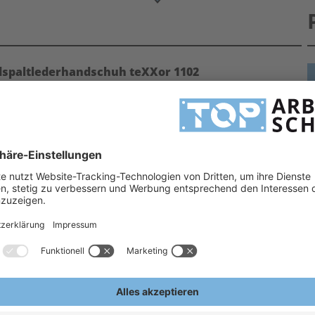
spaltlederhandschuh teXXor 1102
ntagehandschuhe hier vergleichen und jetzt sparen!
he Leder mit Doppelnähten bieten in der Regel eine höhere Verschleißgrenze als Arbeitshandschuhe
H
eistungs-Verhältnis. Arbeitshandschuhe Leder, aber auch Montagehandschuhe,
H
en. Gern stehen wir Ihnen bei Fragen hilfreich zur Seite!
3
A
E