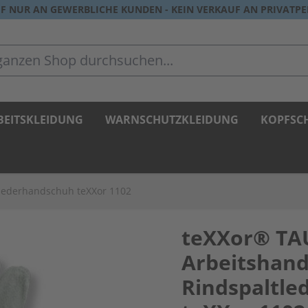
F NUR AN GEWERBLICHE KUNDEN - KEIN VERKAUF AN PRIVATP
zen Shop durchsuchen...
BEITSKLEIDUNG
WARNSCHUTZKLEIDUNG
KOPFSC
lederhandschuh teXXor 1102
teXXor® T
Arbeitshan
Rindspaltl