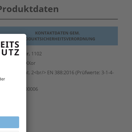
Produktdaten
KONTAKTDATEN GEM.
PRODUKTSICHERHEITSVERORDNUNG
erst.-Art.-Nr.
1102
ersteller
teXXor
Norm
PSA-Kat. 2<br/> EN 388:2016 (Prüfwerte: 3-1-4-
-X)
rt.-Nr.
100.00006
inheit
Paar