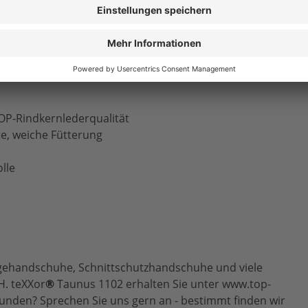
tät)
TOP-Rindkernlederqualität
e, weiche Fütterung
lle
ehandschuhe, Schnittschutzhandschuhe und viele
H. teXXor
®
Taunus 1102 erhalten Sie unter www.top-
funden? Sprechen Sie uns gern an - bestimmt finden wir