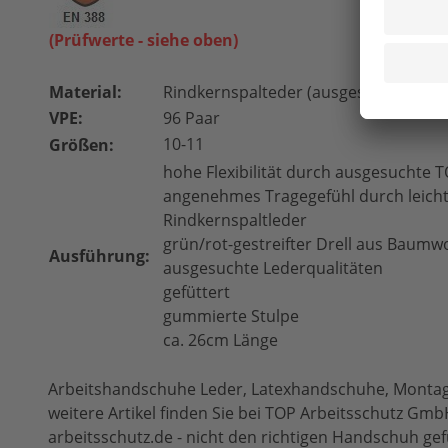
(Prüfwerte - siehe oben)
Material:
Rindkernspalteder (ausgesuchte Quali
VPE:
96 Paar
10-11
Größen:
hohe Flexibilität durch ausgesuchte 
angenehmes Tragegefühl durch leicht
Rindkernspaltleder
grün/rot-gestreifter Drell aus Baumwo
Ausführung:
ausgesuchte Lederqualitäten
gefüttert
gummierte Stulpe
ca. 26cm Länge
Arbeitshandschuhe Leder, Latexhandschuhe, Montag
weitere Artikel finden Sie bei TOP Arbeitsschutz Gmb
arbeitsschutz.de - nicht den richtigen Handschuh ge