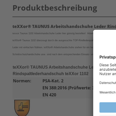
Produktbeschreibung
teXXor® TAUNUS Arbeitshandschuhe Leder Rind
texxor Taunus 1102 Arbeitshandschuhe Leder hier günstig bestellen! Arbeitshandschuhe und Mo
teXXor
®
Taunus 1102
überzeugt durch die ausgesuchte TOP-Rindlederqualität. Arbeitshandschu
Leder mit einfachen Nähten.
teXXor
®
Arbeitshandschuhe stehen für ein hervorragendes Preis-L
Schnittschutzhandschuhe usw. sind nach dem entsprechenden Einsatz- und Arbeitsgebiet zu wähl
teXXor® TAUNUS Arbeitshandschuhe Leder
Rindspaltlederhandschuh teXXor 1102
Normen:
PSA-Kat. 2
EN 388:2016 (Prüfwerte: 3-1-4-3-X)
EN 420