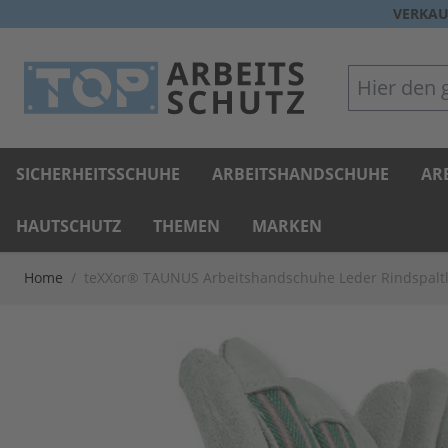
Direkt zum Inhalt
VERKAU
Hier den gan
SICHERHEITSSCHUHE
ARBEITSHANDSCHUHE
AR
HAUTSCHUTZ
THEMEN
MARKEN
Home
/
teXXor® TAUNUS Arbeitshandschuhe Leder Rindspalt