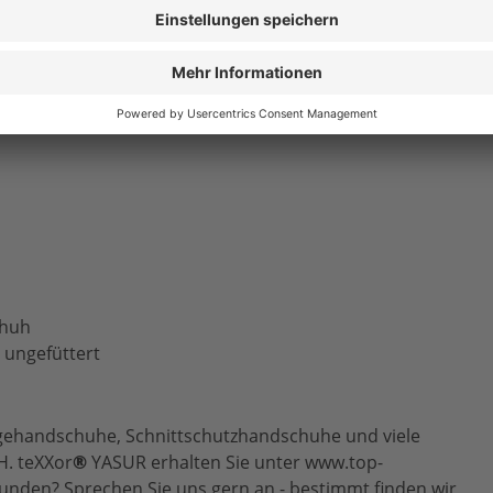
chuh
ungefüttert
ehandschuhe, Schnittschutzhandschuhe und viele
H. teXXor
®
YASUR erhalten Sie unter www.top-
funden? Sprechen Sie uns gern an - bestimmt finden wir