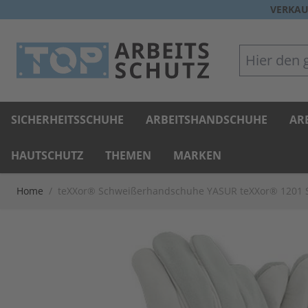
Direkt zum Inhalt
VERKAU
Hier den gan
SICHERHEITSSCHUHE
ARBEITSHANDSCHUHE
AR
HAUTSCHUTZ
THEMEN
MARKEN
Home
/
teXXor® Schweißerhandschuhe YASUR teXXor® 1201