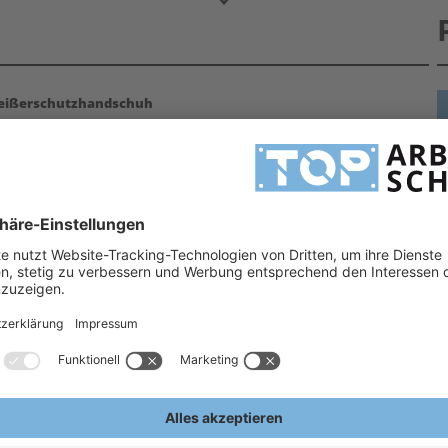
eißerschutzhandschuh
201 YASUR jetzt vergleichen und sparen >> Schweißerschutzhandschuhe und viele weitere
H
erden. Arbeitshandschuhe mit längerer Stulpe schützen den Anwender vor Verletzungen in dem
H
gs-Verhältnis. Arbeitshandschuhe Leder, aber auch Montagehandschuhe, Schnittschutzhandschuhe usw.
ragen hilfreich zur Seite!
2
rschutzhandschuh
A
E
-4-X)