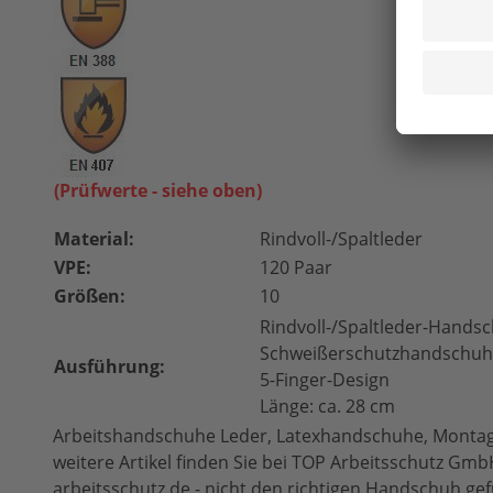
(Prüfwerte - siehe oben)
Material:
Rindvoll-/Spaltleder
VPE:
120 Paar
Größen:
10
Rindvoll-/Spaltleder-Hands
Schweißerschutzhandschuh 
Ausführung:
5-Finger-Design
Länge: ca. 28 cm
Arbeitshandschuhe Leder, Latexhandschuhe, Montag
weitere Artikel finden Sie bei TOP Arbeitsschutz Gmb
arbeitsschutz.de - nicht den richtigen Handschuh ge