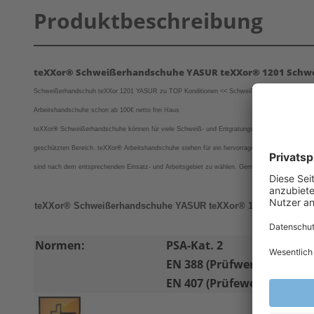
Produktbeschreibung
teXXor® Schweißerhandschuhe YASUR teXXor® 1201 Schw
Schweißerhandschuh teXXor 1201 YASUR zu TOP Konditionen << Schweißerhandschuh teXXor 1
Arbeitshandschuhe schon ab 100€ netto frei Haus
teXXor
®
Schweißerhandschuhe können für viele Schweiß- und Entgratungsarbeiten eingesetzt w
geschützten Bereich.
teXXor
®
Arbeitshandschuhe stehen für ein hervorragendes Preis-Leistun
sind nach dem entsprechenden Einsatz- und Arbeitsgebiet zu wählen. Gern stehen wir Ihnen bei F
teXXor® Schweißerhandschuhe YASUR teXXor® 1201 Schweiße
Normen:
PSA-Kat. 2
EN 388 (Prüfwerte: 3-1-2-2)
EN 407 (Prüfewerte: 4-1-3-X