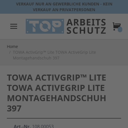
Direkt zum Inhalt
VERKAUF NUR AN GEWERBLICHE KUNDEN - KEIN
VERKAUF AN PRIVATPERSONEN
Warenk
Home
/
TOWA ActivGrip™ Lite TOWA ActiveGrip Lite
Montagehandschuh 397
TOWA ACTIVGRIP™ LITE
TOWA ACTIVEGRIP LITE
MONTAGEHANDSCHUH
397
Art.-Nr.
108.00053