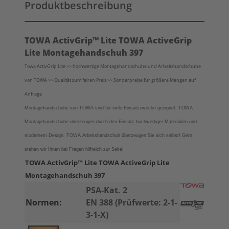
Produktbeschreibung
TOWA ActivGrip™ Lite TOWA ActiveGrip
Lite Montagehandschuh 397
Towa ActivGrip Lite >> hochwertige Montagehandschuhe und Arbeitshandschuhe
von TOWA >> Qualität zum fairen Preis >> Sonderpreise für größere Mengen auf
Anfrage
Montagehandschuhe von TOWA sind für viele Einsatzzwecke geeignet. TOWA
Montagehandschuhe überzeugen durch den Einsatz hochwertiger Materialien und
modernem Design. TOWA Arbeitshandschuh überzeugen Sie sich selbst!
Gern
stehen wir Ihnen bei Fragen hilfreich zur Seite!
TOWA ActivGrip™ Lite TOWA ActiveGrip Lite
Montagehandschuh 397
PSA-Kat. 2
Normen:
EN 388 (Prüfwerte: 2-1-
3-1-X)