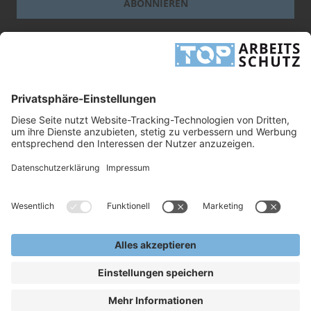
ABONNIEREN
Dieses Formular ist durch reCAPTCHA geschützt - es gelten die
Google-
Datenschutzbestimmungen
und
-Geschäftsbedingungen
.
INFORMATIONEN
UNTERNEHMEN
RECHTLICHES
TOP ARBEITSSCHUTZ GMBH
Grashofstr. 3
24568 Kaltenkirchen
Tel.
+49 41 91/72 26 18-0
Fax +49 41 91/72 26 18-99
info@top-arbeitsschutz.de
www.top-arbeitsschutz.de
Copyright © 2026, TOP Arbeitsschutz GmbH.
Alle Rechte Vorbehalten.