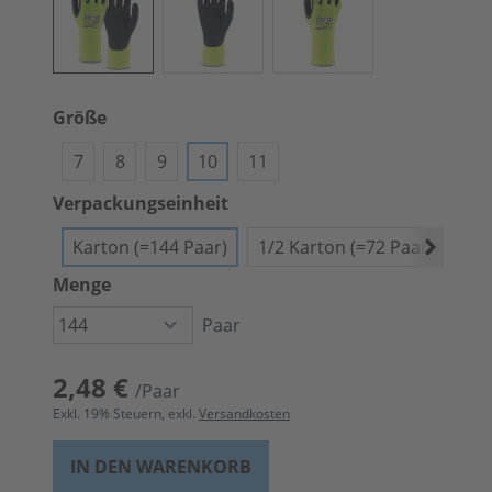
Größe
7
8
9
10
11
Verpackungseinheit
Karton (=144 Paar)
1/2 Karton (=72 Paar)
Bün
Menge
Paar
2,48 €
/Paar
Exkl.
19
% Steuern, exkl.
Versandkosten
IN DEN WARENKORB