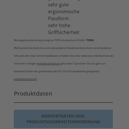
sehr gute
ergonomische
Passform
sehr hohe
Griffsicherheit
Montagehandschuhe günstig bei TOP Arbeitsschutz GmbH.
TOWA
Mechanikerhandschuhe und viele weitere Arbeitshandschuhe in verschiedenen
Schutzstufen bzw. Sicherheitsklassen erhalten Sie unter www.top-arbeitsschutz.de -
nicht den richtigen
Arbeitshandschuh
gefunden? Sprechen Sie uns gern an -
bestimmt finden wir gemeinsam den für Ihre Einsatzzwecke geeigneten
Arbeitshandschuh
!
Produktdaten
KONTAKTDATEN GEM.
PRODUKTSICHERHEITSVERORDNUNG