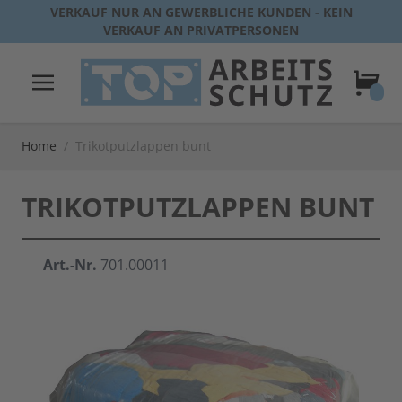
Direkt zum Inhalt
VERKAUF NUR AN GEWERBLICHE KUNDEN - KEIN
VERKAUF AN PRIVATPERSONEN
Warenk
Home
/
Trikotputzlappen bunt
TRIKOTPUTZLAPPEN BUNT
Art.-Nr.
701.00011