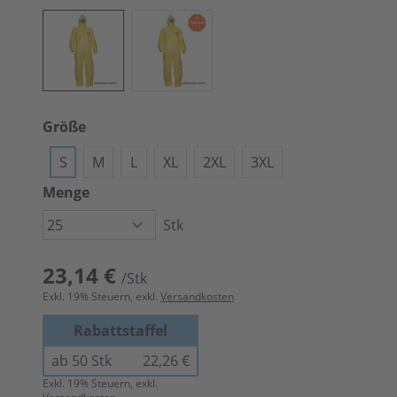
Größe
S
M
L
XL
2XL
3XL
Menge
Stk
23,14 €
/Stk
Exkl.
19
% Steuern, exkl.
Versandkosten
Rabattstaffel
ab 50 Stk
22,26 €
Exkl.
19
% Steuern, exkl.