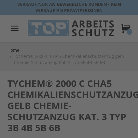
Direkt zum Inhalt
VERKAUF NUR AN GEWERBLICHE KUNDEN - KEIN
VERKAUF AN PRIVATPERSONEN
Warenk
Home
/
Tychem® 2000 C CHA5 Chemikalienschutzanzug gelb
Chemie-Schutzanzug Kat. 3 Typ 3B 4B 5B 6B
TYCHEM® 2000 C CHA5
CHEMIKALIENSCHUTZANZU
GELB CHEMIE-
SCHUTZANZUG KAT. 3 TYP
3B 4B 5B 6B