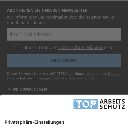
ABONNIEREN SIE UNSEREN NEWSLETTER
Wir informieren Sie regelmäßig über die neusten Artikel
und Rabattaktionen.
E-Mail
Ich stimme der
Datenschutzerklärung
zu.
ABONNIEREN
Dieses Formular ist durch reCAPTCHA geschützt - es gelten die
Google-
Datenschutzbestimmungen
und
-Geschäftsbedingungen
.
INFORMATIONEN
UNTERNEHMEN
RECHTLICHES
TOP ARBEITSSCHUTZ GMBH
Grashofstr. 3