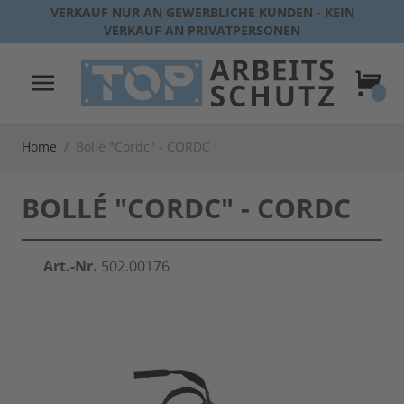
Direkt zum Inhalt
VERKAUF NUR AN GEWERBLICHE KUNDEN - KEIN
VERKAUF AN PRIVATPERSONEN
Warenk
Home
/
Bollé "Cordc" - CORDC
BOLLÉ "CORDC" - CORDC
Art.-Nr.
502.00176