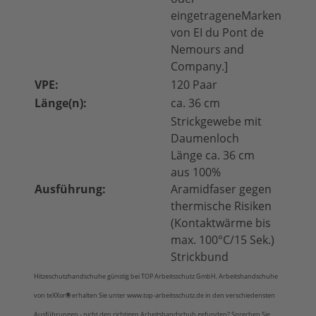
eingetrageneMarken
von EI du Pont de
Nemours and
Company.]
VPE:
120 Paar
Länge(n):
ca. 36 cm
Strickgewebe mit
Daumenloch
Länge ca. 36 cm
aus 100%
Ausführung:
Aramidfaser gegen
thermische Risiken
(Kontaktwärme bis
max. 100°C/15 Sek.)
Strickbund
Hitzeschutzhandschuhe günstig bei TOP Arbeitsschutz GmbH. Arbeitshandschuhe
von teXXor
®
erhalten Sie unter www.top-arbeitsschutz.de in den verschiedensten
Ausführungen - nicht den richtigen
Arbeitshandschuh
gefunden? Sprechen Sie