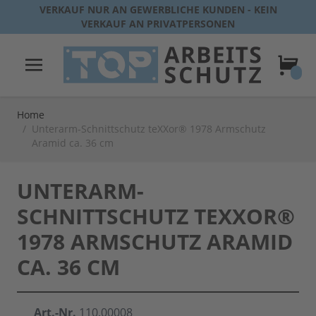
Direkt zum Inhalt
VERKAUF NUR AN GEWERBLICHE KUNDEN - KEIN
VERKAUF AN PRIVATPERSONEN
Warenk
Home
/
Unterarm-Schnittschutz teXXor® 1978 Armschutz
Aramid ca. 36 cm
UNTERARM-
SCHNITTSCHUTZ TEXXOR®
1978 ARMSCHUTZ ARAMID
CA. 36 CM
Art.-Nr.
110.00008