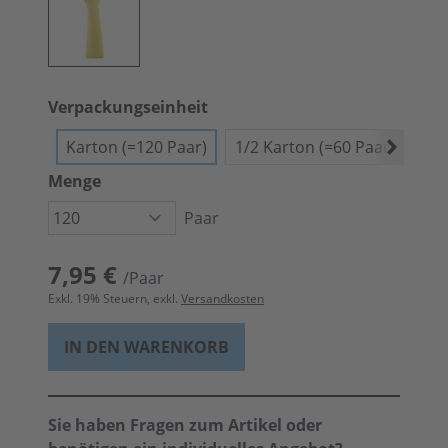
Verpackungseinheit
Karton (=120 Paar)
1/2 Karton (=60 Paar)
Bün
Menge
Paar
7,95 €
/Paar
Exkl.
19
% Steuern, exkl.
Versandkosten
IN DEN WARENKORB
Sie haben Fragen zum Artikel oder