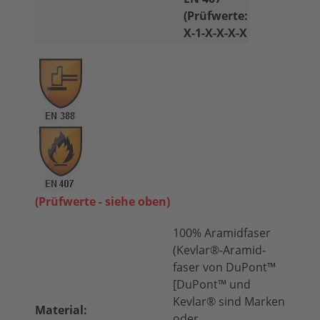
(Prüfwerte:
X-1-X-X-X-X
(Prüfwerte - siehe oben)
100% Aramidfaser
(Kevlar®-Aramid­
faser von DuPont™
[DuPont™ und
Kevlar® sind Marken
Material:
oder