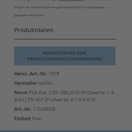
uns gern an - bestimmt finden wir gemeinsam den für Ihre Einsatzzwecke
geeigneten Handschuh!
Produktdaten
KONTAKTDATEN GEM.
PRODUKTSICHERHEITSVERORDNUNG
Herst.-Art.-Nr.
1978
Hersteller
teXXor
Norm
PSA-Kat. 2 EN 388:2016 (Prüfwerte: 1-3-
4-3-C) EN 407 (Prüfwerte: X-1-X-X-X-X)
Art.-Nr.
110.00008
Einheit
Paar