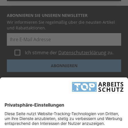
ABONNIEREN SIE UNSEREN NEWSLETTER
Wir informieren Sie regelmäßig über die neusten Artikel
und Rabattaktionen.
E-Mail
Ich stimme der
Datenschutzerklärung
zu.
ABONNIEREN
Dieses Formular ist durch reCAPTCHA geschützt - es gelten die
Google-
Datenschutzbestimmungen
und
-Geschäftsbedingungen
.
INFORMATIONEN
UNTERNEHMEN
RECHTLICHES
TOP ARBEITSSCHUTZ GMBH