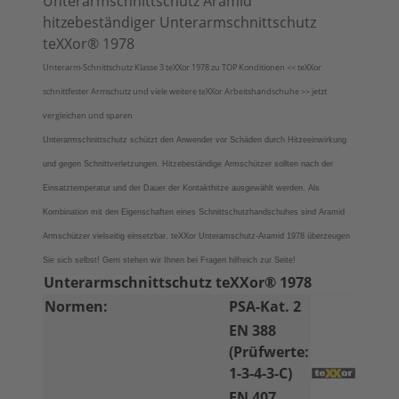
Unterarmschnittschutz Aramid
hitzebeständiger Unterarmschnittschutz
teXXor® 1978
Unterarm-Schnittschutz Klasse 3 teXXor 1978 zu TOP Konditionen << teXXor
schnittfester Armschutz und viele weitere teXXor Arbeitshandschuhe >> jetzt
vergleichen und sparen
Unterarmschnittschutz schützt den Anwender vor Schäden durch Hitzeeinwirkung
und gegen Schnittverletzungen. Hitzebeständige Armschützer sollten nach der
Einsatztemperatur und der Dauer der Kontakthitze ausgewählt werden. Als
Kombination mit den Eigenschaften eines Schnittschutzhandschuhes sind Aramid
Armschützer vielseitig einsetzbar. teXXor Unteramschutz-Aramid 1978 überzeugen
Sie sich selbst!
Gern stehen wir Ihnen bei Fragen hilfreich zur Seite!
Unterarmschnittschutz teXXor® 1978
Normen:
PSA-Kat. 2
EN 388
(Prüfwerte:
1-3-4-3-C)
EN 407