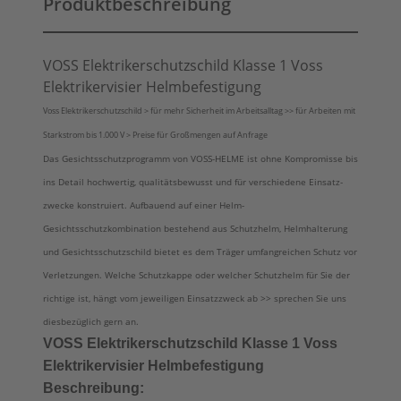
Produktbeschreibung
VOSS Elektrikerschutzschild Klasse 1 Voss
Elektrikervisier Helmbefestigung
Voss Elektrikerschutzschild > für mehr Sicherheit im Arbeitsalltag >> für Arbeiten mit
Starkstrom bis 1.000 V > Preise für Großmengen auf Anfrage
Das Gesichtsschutzprogramm von VOSS-HELME ist ohne Kompromisse bis
ins Detail hochwertig, qualitätsbewusst und für verschiedene Einsatz­
zwecke konstruiert. Aufbauend auf einer Helm-
Gesichtsschutzkombination bestehend aus Schutzhelm, Helmhalterung
und Gesichtsschutzschild bietet es dem Träger umfangreichen Schutz vor
Verletzungen. Welche Schutzkappe oder welcher Schutzhelm für Sie der
richtige ist, hängt vom jeweiligen Einsatzzweck ab >> sprechen Sie uns
diesbezüglich gern an.
VOSS Elektrikerschutzschild Klasse 1 Voss
Elektrikervisier Helmbefestigung
Beschreibung: