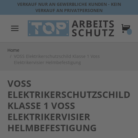
Direkt zum Inhalt
VERKAUF NUR AN GEWERBLICHE KUNDEN - KEIN
VERKAUF AN PRIVATPERSONEN
Warenk
Home
/
VOSS Elektrikerschutzschild Klasse 1 Voss
Elektrikervisier Helmbefestigung
VOSS
ELEKTRIKERSCHUTZSCHILD
KLASSE 1 VOSS
ELEKTRIKERVISIER
HELMBEFESTIGUNG