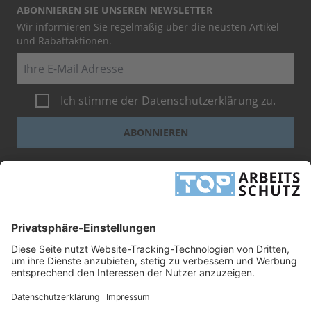
ABONNIEREN SIE UNSEREN NEWSLETTER
Wir informieren Sie regelmäßig über die neusten Artikel
und Rabattaktionen.
E-Mail
Ich stimme der
Datenschutzerklärung
zu.
ABONNIEREN
Dieses Formular ist durch reCAPTCHA geschützt - es gelten die
Google-
Datenschutzbestimmungen
und
-Geschäftsbedingungen
.
INFORMATIONEN
UNTERNEHMEN
RECHTLICHES
TOP ARBEITSSCHUTZ GMBH
Grashofstr. 3
24568 Kaltenkirchen