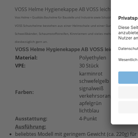
VOSS Helme Hygienekappe AB VOSS leichte Schutzk
Voss Helme > Qualitäts Bauhelme für Baustelle und Industrie sowie Schutzhelme für spezielle E
VOSS Schutzhelme bestehen aus einer Helmschale und einer Gurtband- oder Kunstst
Schweißbänder, Schaumstoffstreifen, Kinnriemen und vieles mehr. Welcher VOSS-Helm
diesbezüglich gern an.
VOSS Helme Hygienekappe AB VOSS leichte Schut
Material:
Polyethylen
VPE:
30 Stück
karminrot
schwefelgelb
signalweiß
Farben:
verkehrsorange
apfelgrün
lichtblau
Ausstattung:
4-Punkt
Ausführung:
beliebtes Modell mit geringem Gewicht (ca. 220g) für 