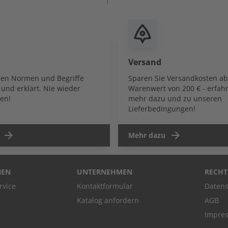
Versand
igen Normen und Begriffe
Sparen Sie Versandkosten a
und erklärt. Nie wieder
Warenwert von 200 € - erfahr
en!
mehr dazu und zu unseren
Lieferbedingungen!
Mehr dazu
NEN
UNTERNEHMEN
RECHT
rvice
Kontaktformular
Datens
Katalog anfordern
AGB
Impre