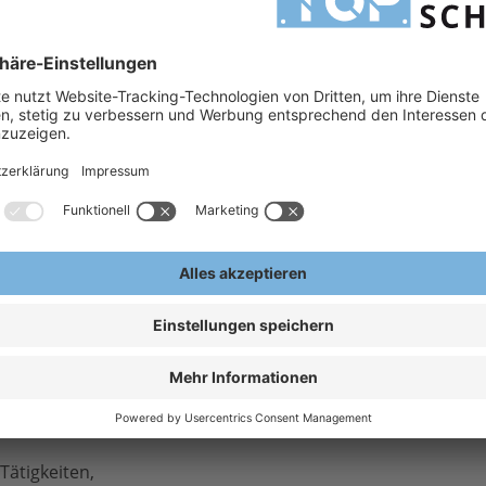
appe
insatzzwecke > Preise für Großmengen auf Anfrage > Helme z. T. auch mit Aufdruck möglich
off-Innenausstattung. Modellabhängig oder auf Wunsch gibt es regulierbare Belüftung,
H
 für Sie der richtige ist, hängt vom jeweiligen Einsatzzweck ab >> sprechen Sie uns
1
zkappe
H
A
E
Tätigkeiten,