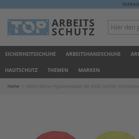
Direkt zum Inhalt
VERKAU
Hier den gan
SICHERHEITSSCHUHE
ARBEITSHANDSCHUHE
AR
HAUTSCHUTZ
THEMEN
MARKEN
Home
/
VOSS Helme Hygienekappe AB VOSS leichte Schutzka