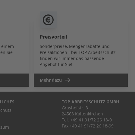
Preisvorteil
b einem
Sonderpreise, Mengenrabatte und
en Sie
Preisaktionen - bei TOP Arbeitsschutz
finden wir immer das passende
Angebot für Sie!
Mehr dazu
LICHES
TOP ARBEITSSCHUTZ GMBH
Grashofstr. 3
chutz
24568 Kaltenkirchen
Tel.
+49 41 91/72 26 18-0
Fax +49 41 91/72 26 18-99
ssum