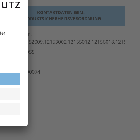
KONTAKTDATEN GEM.
PRODUKTSICHERHEITSVERORDNUNG
erst.-Art.-Nr.
2151016,12152009,12153002,12155012,12156018,12159003
ersteller
VOSS
Norm
EN 397
rt.-Nr.
500.00074
inheit
Stk