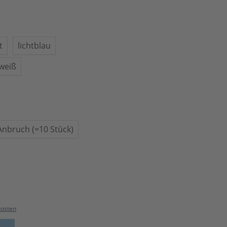
t
lichtblau
lweiß
Anbruch (=10 Stück)
kosten