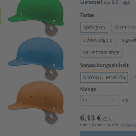
Lieferzeit
ca. 2-3 Tage
Farbe
apfelgrün
karminro
schwefelgelb
signa
verkehrsorange
Verpackungseinheit
Karton (=30 Stück)
Menge
Stk
6,13 €
/Stk
Exkl.
19
% Steuern, exkl.
Versand