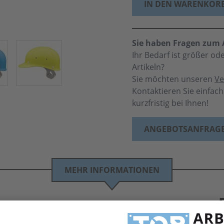
IN DEN WARENKOR
Sie haben Fragen zum A
Ihr Bedarf ist größer o
Artikeln?
Sie möchten unseren
Ve
Kontaktieren Sie einfac
kurzfristig bei Ihnen!
ANGEBOTSANFRAG
MEHR INFORMATIONEN