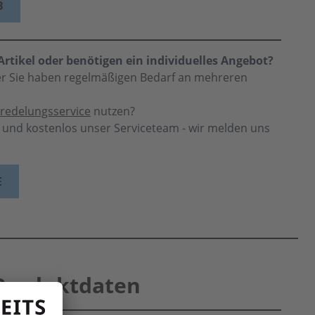
B
rtikel oder benötigen ein individuelles Angebot?
der Sie haben regelmäßigen Bedarf an mehreren
redelungsservice
nutzen?
h und kostenlos unser Serviceteam - wir melden uns
E
Produktdaten