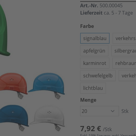
Art.-Nr.
500.00045
Lieferzeit
ca. 5 - 7 Tage
Farbe
signalblau
verkehr
apfelgrün
silbergra
karminrot
rehbrau
schwefelgelb
verke
lichtblau
Menge
Stk
7,92 €
/Stk
Exkl.
19
% Steuern, exkl.
Versand