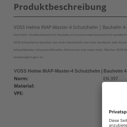
Produktbeschreibung
VOSS Helme INAP-Master-4 Schutzhelm | Bauhelm 4
Voss Helme > Qualitäts Bauhelme für Baustelle und Industrie sowie Schutzhelme für spezielle E
VOSS Schutzhelme bestehen aus einer Helmschale und einer Gurtband- oder Kunstst
Schweißbänder, Schaumstoffstreifen, Kinnriemen und vieles mehr. Welcher VOSS-Helm
diesbezüglich gern an.
VOSS Helme INAP-Master-4 Schutzhelm | Bauhelm 4
Norm:
EN 397
Material:
Polyethyle
VPE:
30 Stück
kaminrot
signalblau
minzgrün
schwefelge