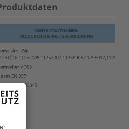
Produktdaten
KONTAKTDATEN GEM.
PRODUKTSICHERHEITSVERORDNUNG
erst.-Art.-Nr.
1251016,11252009,11253002,11255005,11255012,11256018,
ersteller
VOSS
Norm
EN 397
rt.-Nr.
500.00045
inheit
Stk