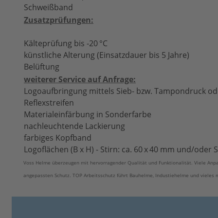
Schweißband
Zusatzprüfungen:
Kälteprüfung bis -20 °C
künstliche Alterung (Einsatzdauer bis 5 Jahre)
Belüftung
weiterer Service auf Anfrage:
Logoaufbringung mittels Sieb- bzw. Tampondruck ode
Reflexstreifen
Materialeinfärbung in Sonderfarbe
nachleuchtende Lackierung
farbiges Kopfband
Logoflächen (B x H) - Stirn: ca. 60 x 40 mm und/oder S
Voss Helme überzeugen mit hervorragender Qualität und Funktionalität. Viele An
angepassten Schutz. TOP Arbeitsschutz führt Bauhelme, Industiehelme und vieles