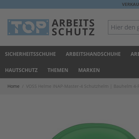
Direkt zum Inhalt
VERKAU
Hier den gan
SICHERHEITSSCHUHE
ARBEITSHANDSCHUHE
AR
HAUTSCHUTZ
THEMEN
MARKEN
Home
/
VOSS Helme INAP-Master-4 Schutzhelm | Bauhelm 4-