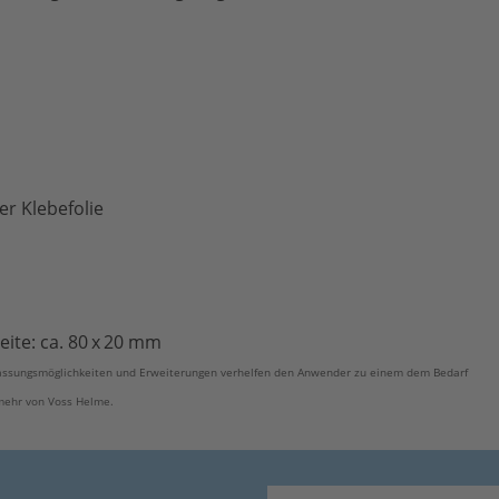
r Klebefolie
eite: ca. 80 x 20 mm
passungsmöglichkeiten und Erweiterungen verhelfen den Anwender zu einem dem Bedarf
 mehr von Voss Helme.
E-Mail