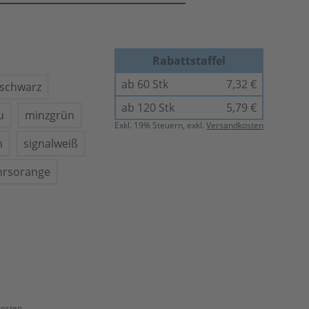
Rabattstaffel
ab 60 Stk
7,32 €
sschwarz
ab 120 Stk
5,79 €
u
minzgrün
Exkl.
19
% Steuern, exkl.
Versandkosten
n
signalweiß
hrsorange
kosten