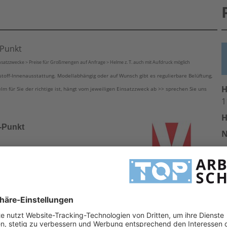
-Punkt
insatzzwecke > Preise für Großmengen auf Anfrage > Helme z. T. auch mit Aufdruck möglich
off-Innenausstattung. Modellabhängig oder auf Wunsch gibt es regulierbare Belüftung,
H
 für Sie der richtige ist, hängt vom jeweiligen Einsatzzweck ab >> sprechen Sie uns
1
H
-Punkt
A
n
E
lb