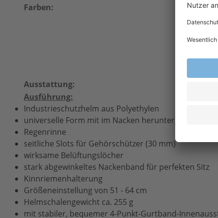
signalweiß
Farben:
verkehrso
verkehrss
silbergrau
apfelgrün
lichtblau
rehbraun
Ausstattung:
4-Punkt
Ausführung:
Industrieschutzhelm aus Polyethylen
universelle Form mit im Nacken heruntergezogener
Regenrinne
seitliche Slots für Gehörschützer (30 mm)
wirksame Belüftungslöcher
stark abgewinkeltes Nackenband für perfekten Sitz
Kinnriemenhalterung
Größeneinstellung von 51 - 64 cm
Helmschalengewicht ca. 255 g
mit stabiler, bequemer 4-Punkt-Gurtband-Innenau