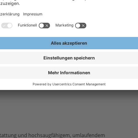
range
chwarz
 Helmschale
sstattung und hochsaugfähigem, umlaufendem