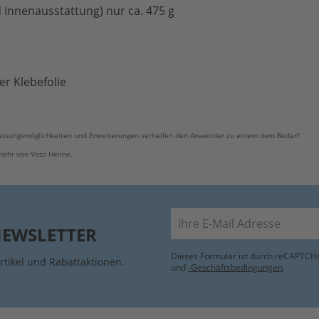
 Innenausstattung) nur ca. 475 g
r Klebefolie
passungsmöglichkeiten und Erweiterungen verhelfen den Anwender zu einem dem Bedarf
 mehr von Voss Helme.
E-Mail
NEWSLETTER
Dieses Formular ist durch reCAPTCHA
rtikel und Rabattaktionen.
und
-Geschäftsbedingungen
.