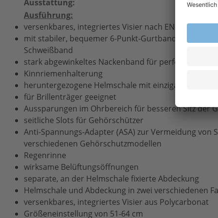
Ausstattung:
6-Punkt
Ausführung:
versenkbares, integriertes Visier nach EN 16
mit stabiler, bequemer 6-Punkt-Gurtband-Innenau
Schweißband
stark abgewinkeltes Nackenband für perfekten Sitz
Kinnriemenhalterung
heruntergezogene Helmschale mit einzigartigem Ko
für Brillenträger geeignet
Aussparungen im Ohrbereich für besseren Sitz der 
seitliche Slots für Gehörschützer
Anti-Spannungs-Adapter (ASA) zur Vermeidung von 
verschiedenen Gehörschutzmodellen
Regenrinne
wirksame Belüftungsöffnungen
separate, an der Helmschale fixierte Abdeckung
Helmschale und Abdeckung in zwei verschiedenen F
versenkbares, integriertes Visier aus Polycarbonat
Größeneinstellung von 51-64 cm