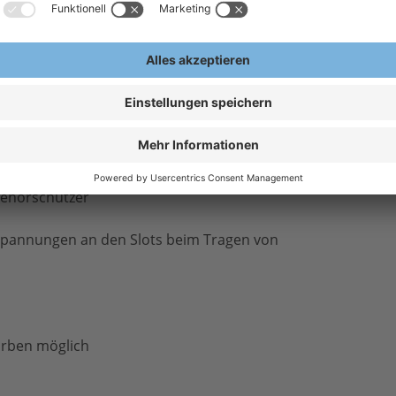
sstattung und hochsaugfähigem, umlaufendem
nzept und neuartigem Design
Gehörschützer
Spannungen an den Slots beim Tragen von
arben möglich