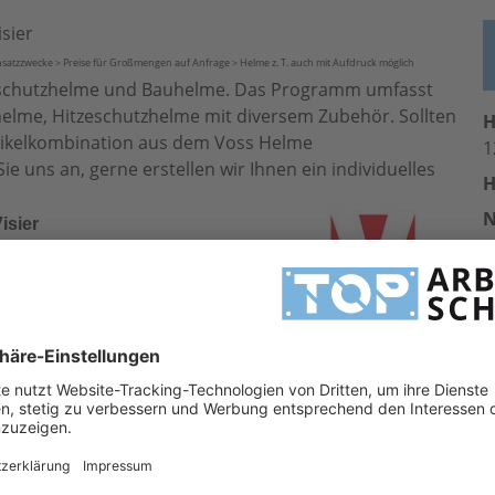
sier
insatzzwecke > Preise für Großmengen auf Anfrage > Helme z. T. auch mit Aufdruck möglich
rieschutzhelme und Bauhelme. Das Programm umfasst
thelme, Hitzeschutzhelme mit diversem Zubehör. Sollten
H
rtikelkombination aus dem Voss Helme
1
uns an, gerne erstellen wir Ihnen ein individuelles
H
isier
A
en
E
u
elb
ß
orange