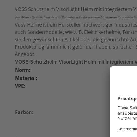
VOSS Schutzhelm VisorLight Helm mit integriertem Vi
Voss Helme > Qualitäts Bauhelme für Baustelle und Industrie sowie Schutzhelme für spezielle E
Voss Helme ist ein Hersteller hochwertiger Indust
auch Sondermodelle, wie z. B. Elektrikerhelme, Fors
sie den gewünschten Artikel oder die gewünschte A
Produktprogramm nicht gefunden haben, sprechen Sie 
Angebot.
VOSS Schutzhelm VisorLight Helm mit integriertem V
Norm:
EN 397
Material:
Polyethyl
VPE:
10 Stück
kaminrot
signalbla
schwefelg
Farben:
signalwei
minzgrün
verkehrs