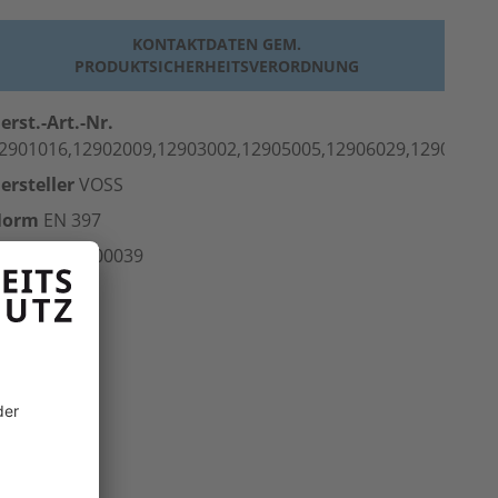
KONTAKTDATEN GEM.
PRODUKTSICHERHEITSVERORDNUNG
erst.-Art.-Nr.
2901016,12902009,12903002,12905005,12906029,12909003
ersteller
VOSS
Norm
EN 397
rt.-Nr.
500.00039
inheit
Stk