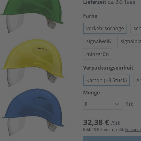
Lieferzeit
ca. 2-3 Tage
Farbe
verkehrsorange
sc
signalweiß
signalbl
minzgrün
Verpackungseinheit
Karton (=8 Stück)
A
Menge
Stk
32,38 €
/Stk
Exkl.
19
% Steuern, exkl.
Versand