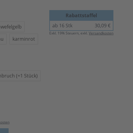
Rabattstaffel
ab 16 Stk
30,09 €
hwefelgelb
Exkl.
19
% Steuern, exkl.
Versandkosten
au
karminrot
nbruch (=1 Stück)
kosten