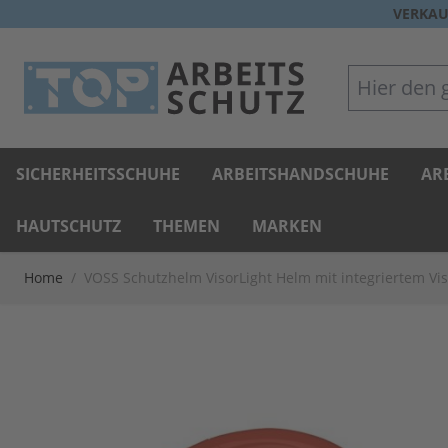
Direkt zum Inhalt
VERKAU
Hier den gan
SICHERHEITSSCHUHE
ARBEITSHANDSCHUHE
AR
HAUTSCHUTZ
THEMEN
MARKEN
Home
/
VOSS Schutzhelm VisorLight Helm mit integriertem Vis