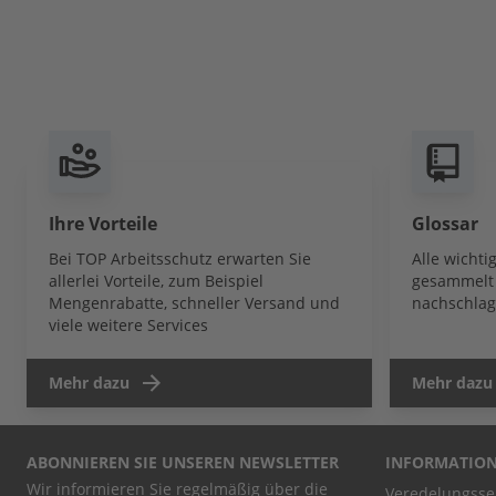
Ihre Vorteile
Glossar
Bei TOP Arbeitsschutz erwarten Sie
Alle wicht
allerlei Vorteile, zum Beispiel
gesammelt 
Mengenrabatte, schneller Versand und
nachschlag
viele weitere Services
Mehr dazu
Mehr dazu
ABONNIEREN SIE UNSEREN NEWSLETTER
INFORMATIO
Wir informieren Sie regelmäßig über die
Veredelungsse