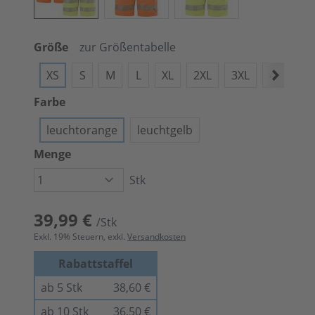
Größe
zur Größentabelle
XS
S
M
L
XL
2XL
3XL
4XL
5
Farbe
leuchtorange
leuchtgelb
Menge
Stk
39,99 €
/Stk
Exkl.
19
% Steuern, exkl.
Versandkosten
Rabattstaffel
ab 5 Stk
38,60 €
ab 10 Stk
36,50 €