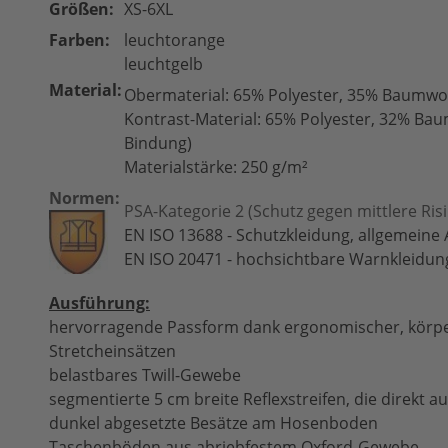
Größen:
XS-6XL
Farben:
leuchtorange
leuchtgelb
Material:
Obermaterial: 65% Polyester, 35% Baumwo
Kontrast-Material: 65% Polyester, 32% Baum
Bindung)
Materialstärke: 250 g/m²
Normen:
PSA-Kategorie 2 (Schutz gegen mittlere Ris
EN ISO 13688 - Schutzkleidung, allgemein
EN ISO 20471 - hochsichtbare Warnkleidung 
Ausführung:
hervorragende Passform dank ergonomischer, körpe
Stretcheinsätzen
belastbares Twill-Gewebe
segmentierte 5 cm breite Reflexstreifen, die direkt a
dunkel abgesetzte Besätze am Hosenboden
Taschenböden aus abriebfestem Oxford-Gewebe