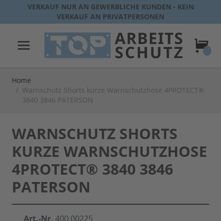
Direkt zum Inhalt
VERKAUF NUR AN GEWERBLICHE KUNDEN - KEIN
VERKAUF AN PRIVATPERSONEN
Warenk
Home
/
Warnschutz Shorts kurze Warnschutzhose 4PROTECT®
3840 3846 PATERSON
WARNSCHUTZ SHORTS
KURZE WARNSCHUTZHOSE
4PROTECT® 3840 3846
PATERSON
Art.-Nr.
400.00225