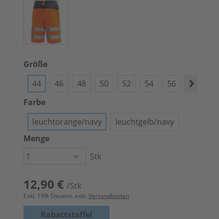
Größe
44
46
48
50
52
54
56
58
6
Farbe
leuchtorange/navy
leuchtgelb/navy
Menge
Stk
12,90 €
/Stk
Exkl.
19
% Steuern, exkl.
Versandkosten
Rabattstaffel