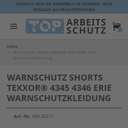
Direkt zum Inhalt
VERKAUF NUR AN GEWERBLICHE KUNDEN - KEIN
VERKAUF AN PRIVATPERSONEN
Warenk
Home
/
Warnschutz Shorts teXXor® 4345 4346 ERIE
Warnschutzkleidung
WARNSCHUTZ SHORTS
TEXXOR® 4345 4346 ERIE
WARNSCHUTZKLEIDUNG
Art.-Nr.
400.00215