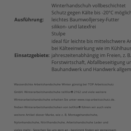
Winterhandschuh vollbeschichtet
Schutz gegen Kälte bis -20°C möglic
Ausführung:
leichtes Baumwolljersey-Futter
silikon- und latexfrei
Stulpe
ideal für leichte bis mittelschwere Ar
bei Kälteeinwirkung wie im Kühlhau
Einsatzgebiete:
jahreszeitenabhängig im Freien, z. B
Forstwirtschaft, Abfallbeseitigung un
Bauhandwerk und Handwerk allgeme
Wasserdichte Arbeitshandschuhe Winter günstig bei TOP Arbeitsschutz
GmbH. Winterarbeitshandschuhe teXXor
®
2162 und viele weitere
Winterarbeitshandschuhe erhalten Sie unter www.top-arbeitsschutz.de.
Neben Winterarbeitshandschuhen von teXXor
®
führen wir auch viele
weitere Artikel dieser Marke, wie z. B. Montagehandschuhe,
Nylonhandschuhe, Nitrilhandschuhe, Arbeitshandschuhe Leder und
vieles mehr- Sprechen Sie uns gern an - bestimmt finden wir gemeinsam