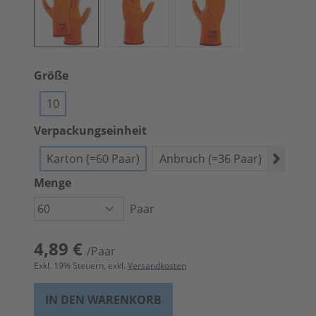
Größe
10
Verpackungseinheit
Karton (=60 Paar)
Anbruch (=36 Paar)
Bündel
Menge
Paar
4,89 €
/Paar
Exkl.
19
% Steuern, exkl.
Versandkosten
IN DEN WARENKORB