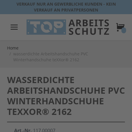
Direkt zum Inhalt
VERKAUF NUR AN GEWERBLICHE KUNDEN - KEIN
VERKAUF AN PRIVATPERSONEN
Warenk
Home
/
wasserdichte Arbeitshandschuhe PVC
Winterhandschuhe teXXor® 2162
WASSERDICHTE
ARBEITSHANDSCHUHE PVC
WINTERHANDSCHUHE
TEXXOR® 2162
Art.-Nr.
117.00007