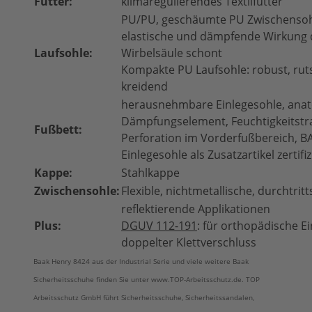
Futter:
klimaregulierendes Textilfutter
PU/PU, geschäumte PU Zwischensohl
elastische und dämpfende Wirkung 
Laufsohle:
Wirbelsäule schont
Kompakte PU Laufsohle: robust, ru
kreidend
herausnehmbare Einlegesohle, anat
Dämpfungselement, Feuchtigkeitstr
Fußbett:
Perforation im Vorderfußbereich, 
Einlegesohle als Zusatzartikel zertifiz
Kappe:
Stahlkappe
Zwischensohle:
Flexible, nichtmetallische, durchtri
reflektierende Applikationen
Plus:
DGUV 112-191
: für orthopädische Ein
doppelter Klettverschluss
Baak Henry 8424 aus der Industrial Serie und viele weitere Baak
Sicherheitsschuhe finden Sie unter www.TOP-Arbeitsschutz.de. TOP
Arbeitsschutz GmbH führt Sicherheitsschuhe, Sicherheitssandalen,