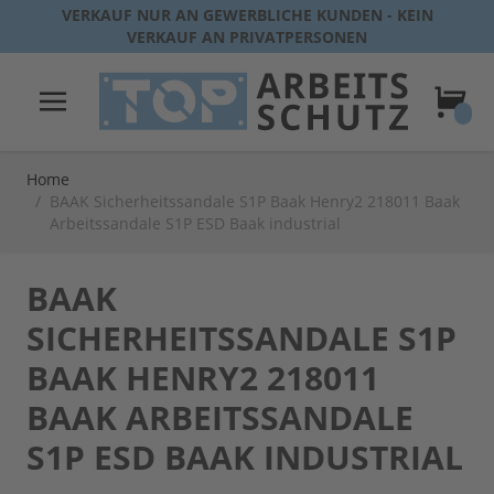
Direkt zum Inhalt
VERKAUF NUR AN GEWERBLICHE KUNDEN - KEIN
VERKAUF AN PRIVATPERSONEN
Warenk
Home
/
BAAK Sicherheitssandale S1P Baak Henry2 218011 Baak
Arbeitssandale S1P ESD Baak industrial
BAAK
SICHERHEITSSANDALE S1P
BAAK HENRY2 218011
BAAK ARBEITSSANDALE
S1P ESD BAAK INDUSTRIAL