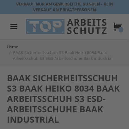
Direkt zum Inhalt
VERKAUF NUR AN GEWERBLICHE KUNDEN - KEIN
VERKAUF AN PRIVATPERSONEN
Warenk
Home
/
BAAK Sicherheitsschuh S3 Baak Heiko 8034 Baak
Arbeitsschuh S3 ESD-Arbeitsschuhe Baak industrial
BAAK SICHERHEITSSCHUH
S3 BAAK HEIKO 8034 BAAK
ARBEITSSCHUH S3 ESD-
ARBEITSSCHUHE BAAK
INDUSTRIAL