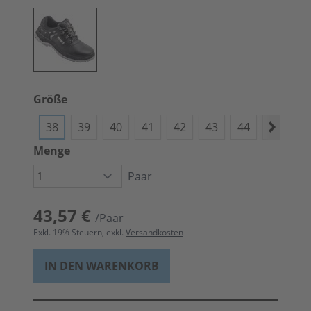
Größe
38
39
40
41
42
43
44
45
4
Menge
Paar
43,57 €
/Paar
Exkl.
19
% Steuern, exkl.
Versandkosten
IN DEN WARENKORB