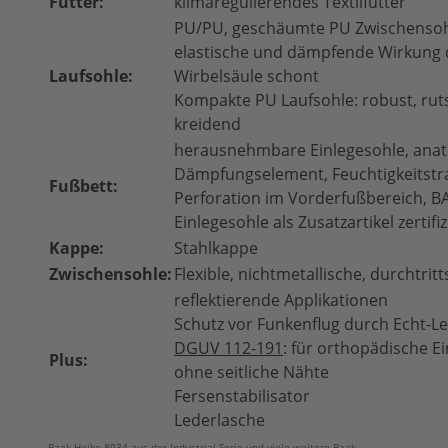
Futter:
klimaregulierendes Textilfutter
PU/PU, geschäumte PU Zwischensohl
elastische und dämpfende Wirkung 
Laufsohle:
Wirbelsäule schont
Kompakte PU Laufsohle: robust, ru
kreidend
herausnehmbare Einlegesohle, anat
Dämpfungselement, Feuchtigkeitstr
Fußbett:
Perforation im Vorderfußbereich, 
Einlegesohle als Zusatzartikel zertifiz
Kappe:
Stahlkappe
Zwischensohle:
Flexible, nichtmetallische, durchtri
reflektierende Applikationen
Schutz vor Funkenflug durch Echt-L
DGUV 112-191
: für orthopädische Ein
Plus:
ohne seitliche Nähte
Fersenstabilisator
Lederlasche
Baak Heiko 8034 aus der Industrial Serie und viele weitere Baak