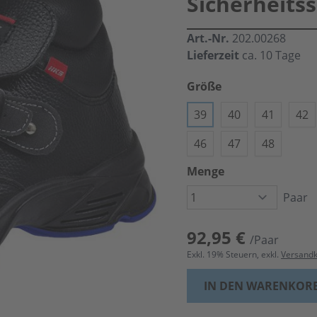
Sicherheits
Art.-Nr.
202.00268
Lieferzeit
ca. 10 Tage
Größe
39
40
41
42
46
47
48
Menge
Paar
92,95 €
/Paar
Exkl.
19
% Steuern, exkl.
Versand
IN DEN WARENKOR