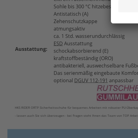
Sohle bis 300 °C hitzebeständig
Antistatisch (A)
Zehenschutzkappe
atmungsaktiv
ca. 1 Std. wasserundurchlässig
ESD
Ausstattung
Ausstattung:
schockabsorbierend (E)
kraftstoffbeständig (ORO)
antibakteriell, auswechselbare Fußb
Das serienmäßig eingebaute Komfor
optional
DGUV 112-191
anpassbar
HKS RIDER ORTP Sicherheitsschuhe für bequemes Arbeiten mit robuster PU-Überkapp
- lassen auch Sie sich überzeugen - bei Fragen steht Ihnen das Team von TOP Arbe