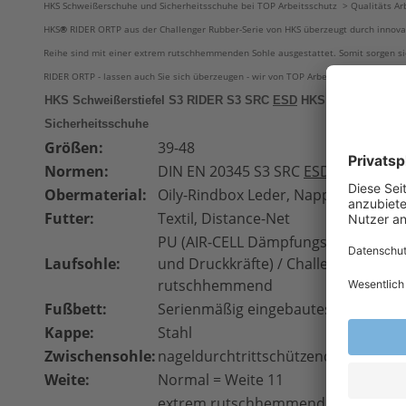
HKS Schweißerschuhe und Sicherheitsschuhe bei TOP Arbeitsschutz > Qualitäts Ar
HKS
®
RIDER ORTP aus der Challenger Rubber-Serie von HKS überzeugt durch innovat
Reihe sind mit einer extrem rutschhemmenden Sohle ausgestattet. Somit sorgen sie
RIDER ORTP - lassen auch Sie sich überzeugen - wir von TOP Arbeitsschutz GmbH st
HKS Schweißerstiefel S3 RIDER S3 SRC
ESD
HKS Schweißersch
Sicherheitsschuhe
Größen:
39-48
Normen:
DIN EN 20345 S3
SRC
ESD
Obermaterial:
Oily-Rindbox Leder, Nappaleder Las
Futter:
Textil, Distance-Net
PU (AIR-CELL Dämpfungssystem für o
Laufsohle:
und Druckkräfte) / Challenger Gumi
rutschhemmend
Fußbett:
Serienmäßig eingebautes FIT FOR 
Kappe:
Stahl
Zwischensohle:
nageldurchtrittschützende T-Lamina
Weite:
Normal = Weite 11
extrem rutschhemmend (SRC = SRA 