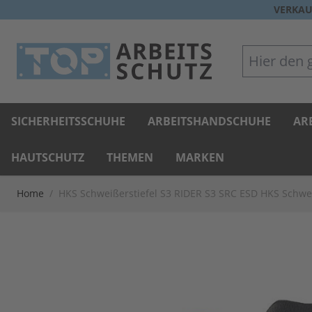
Direkt zum Inhalt
VERKAU
Hier den gan
SICHERHEITSSCHUHE
ARBEITSHANDSCHUHE
AR
HAUTSCHUTZ
THEMEN
MARKEN
Home
/
HKS Schweißerstiefel S3 RIDER S3 SRC ESD HKS Schw