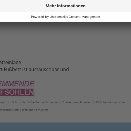
etteinlage
t Fußbett ist austauschbar und
e zum Schutz der Sicherheitsschuhe bei z. B. knienden Arbeiten. HKS Sicherheitsschuhe
itsschutz GmbH gern zur Verfügung!