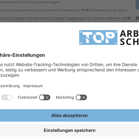
beitsschuhe> lassen Sie sich überzeugen
ive Sicherheitsperformance mit hoher Funktionalität. HKS
®
Sicherheitsschuhe dieser
H
 auch auf glatten Flächen und in rutschiger Umgebung für ein sicheres Auftreten: HKS
®
ehen für Fragen gern zur Verfügung.
H
uhe Schweißer
A
E
che
ptimale Reduktion der Aufprall-
/Pu Komfort-Laufsohle, extrem
WORK-Fußbett
te
+ SRB)