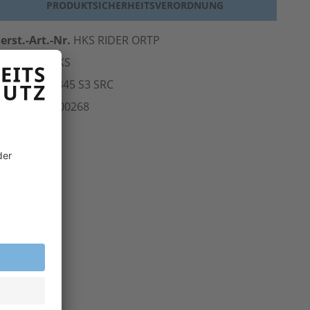
PRODUKTSICHERHEITSVERORDNUNG
erst.-Art.-Nr.
HKS RIDER ORTP
ersteller
HKS
Norm
EN 20345 S3 SRC
rt.-Nr.
202.00268
inheit
Paar