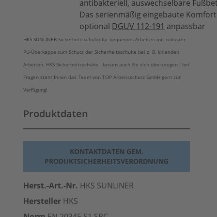
antibakteriell, auswechselbare Fußbe
Das serienmäßig eingebaute Komfort 
optional
DGUV 112-191
anpassbar
HKS SUNLINER Sicherheitsschuhe für bequemes Arbeiten mit robuster
PU-Überkappe zum Schutz der Sicherheitsschuhe bei z. B. knienden
Arbeiten. HKS Sicherheitsschuhe - lassen auch Sie sich überzeugen - bei
Fragen steht Ihnen das Team von TOP Arbeitsschutz GmbH gern zur
Verfügung!
Produktdaten
KONTAKTDATEN GEM.
PRODUKTSICHERHEITSVERORDNUNG
Herst.-Art.-Nr.
HKS SUNLINER
Hersteller
HKS
Norm
EN 20345 S1 SRC