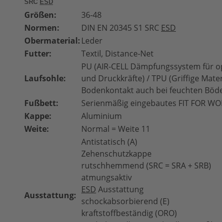
SRC
ESD
Größen:
36-48
Normen:
DIN EN 20345 S1
SRC
ESD
Obermaterial:
Leder
Futter:
Textil, Distance-Net
PU (AIR-CELL Dämpfungssystem für op
Laufsohle:
und Druckkräfte) / TPU (Griffige Mat
Bodenkontakt auch bei feuchten Böd
Fußbett:
Serienmäßig eingebautes FIT FOR WO
Kappe:
Aluminium
Weite:
Normal = Weite 11
Antistatisch (A)
Zehenschutzkappe
rutschhemmend (SRC = SRA + SRB)
atmungsaktiv
ESD
Ausstattung
Ausstattung:
schockabsorbierend (E)
kraftstoffbeständig (ORO)