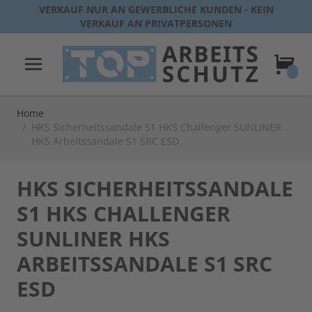
Direkt zum Inhalt
VERKAUF NUR AN GEWERBLICHE KUNDEN - KEIN
VERKAUF AN PRIVATPERSONEN
Warenk
Home
/
HKS Sicherheitssandale S1 HKS Challenger SUNLINER
HKS Arbeitssandale S1 SRC ESD
HKS SICHERHEITSSANDALE
S1 HKS CHALLENGER
SUNLINER HKS
ARBEITSSANDALE S1 SRC
ESD