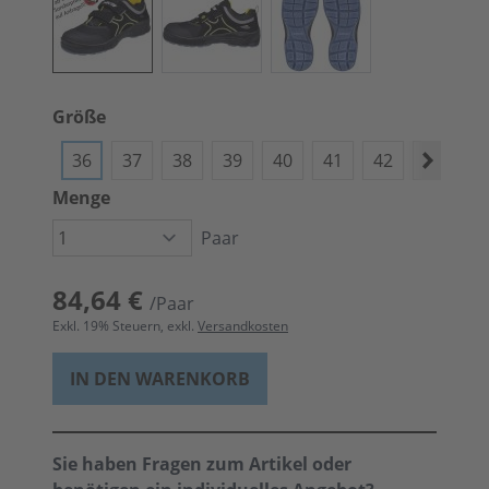
Größe
36
37
38
39
40
41
42
43
4
Menge
Paar
84,64 €
/Paar
Exkl.
19
% Steuern, exkl.
Versandkosten
IN DEN WARENKORB
Sie haben Fragen zum Artikel oder