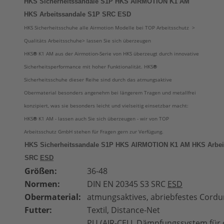
HKS Sicherheitssandale S1P HKS AIRMOTION K1 AM
HKS Arbeitssandale S1P SRC ESD
HKS Sicherheitsschuhe alle Airmotion Modelle bei TOP Arbeitsschutz >
Qualitäts Arbeitsschuhe> lassen Sie sich überzeugen
HKS
®
K1 AM aus der Airmotion-Serie von HKS überzeugt durch innovative
Sicherheitsperformance mit hoher Funktionalität. HKS
®
Sicherheitsschuhe dieser Reihe sind durch das atmungsaktive
Obermaterial
besonders angenehm
bei längerem Tragen und metallfrei
konzipiert, was sie besonders leicht und vielseitig einsetzbar macht:
HKS
®
K1 AM - lassen auch Sie sich überzeugen - wir von TOP
Arbeitsschutz GmbH stehen für Fragen gern zur Verfügung.
HKS Sicherheitssandale S1P HKS AIRMOTION K1 AM HKS Arbei
SRC
ESD
Größen:
36-48
Normen:
DIN EN 20345 S3
SRC
ESD
Obermaterial:
atmungsaktives, abriebfestes Cordu
Futter:
Textil, Distance-Net
PU (AIR-CELL Dämpfungssystem für o