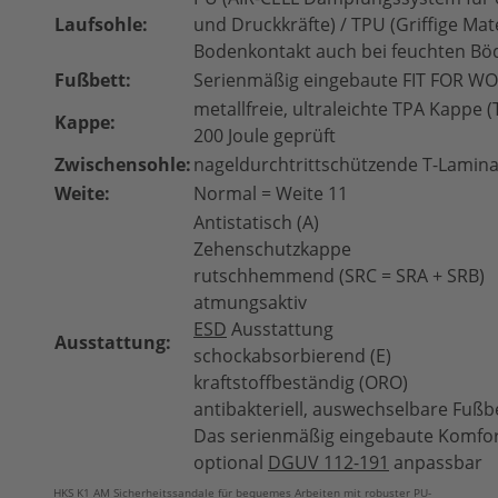
Laufsohle:
und Druckkräfte) / TPU (Griffige Ma
Bodenkontakt auch bei feuchten Bö
Fußbett:
Serienmäßig eingebaute FIT FOR WO
metallfreie, ultraleichte TPA Kappe 
Kappe:
200 Joule geprüft
Zwischensohle:
nageldurchtrittschützende T-Lamina
Weite:
Normal = Weite 11
Antistatisch (A)
Zehenschutzkappe
rutschhemmend (SRC = SRA + SRB)
atmungsaktiv
ESD
Ausstattung
Ausstattung:
schockabsorbierend (E)
kraftstoffbeständig (ORO)
antibakteriell, auswechselbare Fußb
Das serienmäßig eingebaute Komfor
optional
DGUV 112-191
anpassbar
HKS K1 AM Sicherheitssandale für bequemes Arbeiten mit robuster PU-