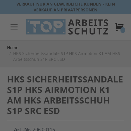
Direkt zum Inhalt
VERKAUF NUR AN GEWERBLICHE KUNDEN - KEIN
VERKAUF AN PRIVATPERSONEN
Warenk
Home
/
HKS Sicherheitssandale S1P HKS Airmotion K1 AM HKS
Arbeitsschuh S1P SRC ESD
HKS SICHERHEITSSANDALE
S1P HKS AIRMOTION K1
AM HKS ARBEITSSCHUH
S1P SRC ESD
Art.-Nr.
206.00116