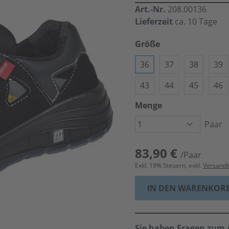
Art.-Nr.
208.00136
Lieferzeit
ca. 10 Tage
Größe
36
37
38
39
43
44
45
46
Menge
Paar
83,90 €
/Paar
Exkl.
19
% Steuern, exkl.
Versand
IN DEN WARENKOR
Sie haben Fragen zum A