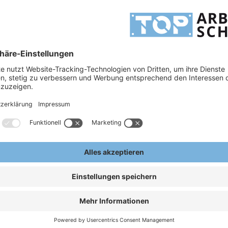
H
erte Zehenschutzkappe sowie eine angenehme Passform: HKS
®
SOLAR 1 MTP - lassen auch
erfügung.
H
ndale S1P
A
E
ISTANCE-NET Funktionsfutter
ptimale Reduktion der Aufprall-
terialkomponenten für guten
den)
WORK Fußbett
te