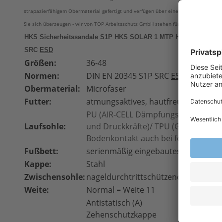
strapazierfähigem Obermaterial gefertigt und verfügen über eine gut dimensioni
Sie sich überzeugen - wir von TOP Arbeitsschutz GmbH stehen für Fragen gern zur V
HKS Sicherheitssandale S1P HKS SOLAR 1 MTP HKS Arbeitssa
SRC
ESD
Größen:
36-48
Normen:
DIN EN 20345 S1P
SRC
ESD
Obermaterial:
Microfaser
Futter:
atmungsaktives, hautfreundliches D
PU (AIR-CELL Dämpfungssystem für o
Laufsohle:
und Druckkräfte)/ TPU (Griffige Ma
Bodenkontakt auch bei feuchten Bö
Fußbett:
serienmäßig eingebautes FIT-FOR-
Kappe:
Stahl
Zwischensohle:
nageldurchtrittschützende T-Lamina
Weite:
Normal = Weite 11
Antistatisch (A)
Zehenschutzkappe