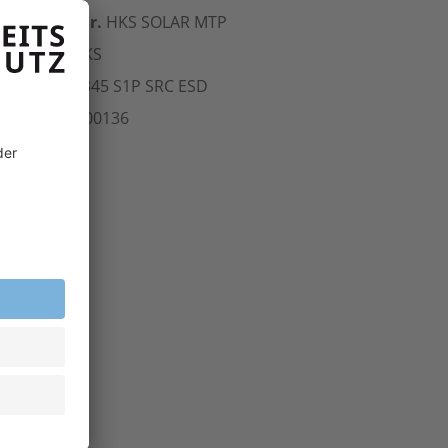
erst.-Art.-Nr.
HKS SOLAR MTP
ersteller
HKS
Norm
EN 20345 S1P SRC
ESD
rt.-Nr.
208.00136
inheit
Paar