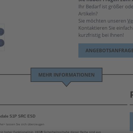
Ihr Bedarf ist größer o
Artikeln?
Sie möchten unseren
Ve
Kontaktieren Sie einfac
kurzfristig bei Ihnen!
ANGEBOTSANFRAG
MEHR INFORMATIONEN
ndale S1P SRC ESD
he> lassen Sie sich überzeugen
t hoher Funktionalität. HKS
®
Sicherheitsschuhe dieser Reihe sind aus