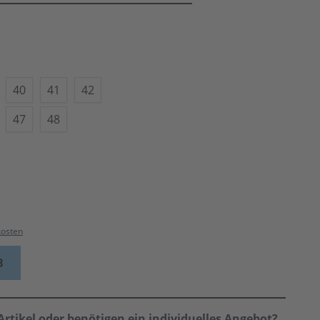
40
41
42
47
48
kosten
B
rtikel oder benötigen ein individuelles Angebot?