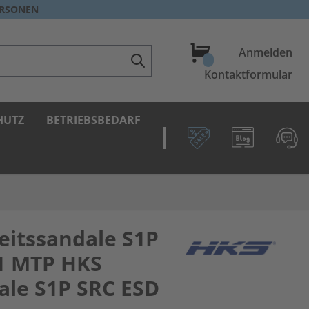
ERSONEN
Warenkorb
Anmelden
Kontaktformular
HUTZ
BETRIEBSBEDARF
eitssandale S1P
1 MTP HKS
ale S1P SRC ESD