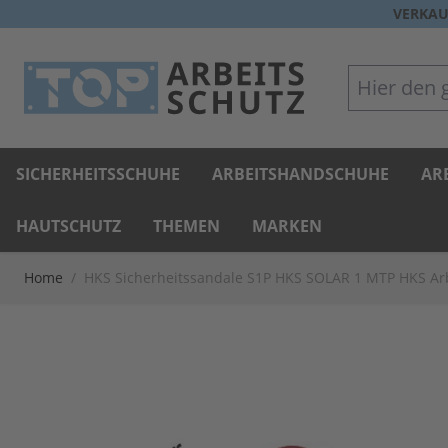
Direkt zum Inhalt
VERKAU
Hier den gan
SICHERHEITSSCHUHE
ARBEITSHANDSCHUHE
AR
HAUTSCHUTZ
THEMEN
MARKEN
Home
/
HKS Sicherheitssandale S1P HKS SOLAR 1 MTP HKS Ar