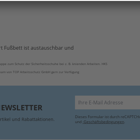
t Fußbett ist austauschbar und
pe zum Schutz der Sicherheitsschuhe bei z. B. knienden Arbeiten. HKS
 Team von TOP Arbeitsschutz GmbH gern zur Verfügung
E-Mail
NEWSLETTER
Dieses Formular ist durch reCAPTCHA
rtikel und Rabattaktionen.
und
-Geschäftsbedingungen
.