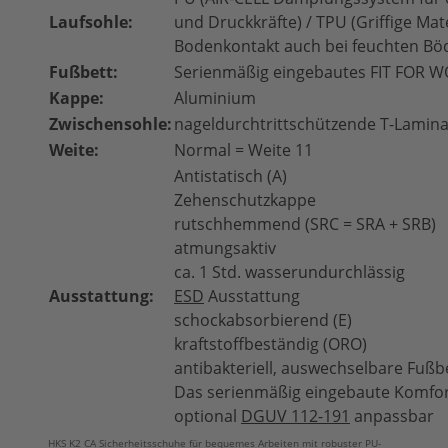
Laufsohle:
und Druckkräfte) / TPU (Griffige Ma
Bodenkontakt auch bei feuchten Bö
Fußbett:
Serienmäßig eingebautes FIT FOR 
Kappe:
Aluminium
Zwischensohle:
nageldurchtrittschützende T-Lamina
Weite:
Normal = Weite 11
Antistatisch (A)
Zehenschutzkappe
rutschhemmend (SRC = SRA + SRB)
atmungsaktiv
ca. 1 Std. wasserundurchlässig
Ausstattung:
ESD
Ausstattung
schockabsorbierend (E)
kraftstoffbeständig (ORO)
antibakteriell, auswechselbare Fußb
Das serienmäßig eingebaute Komfor
optional
DGUV 112-191
anpassbar
HKS K2 CA Sicherheitsschuhe für bequemes Arbeiten mit robuster PU-