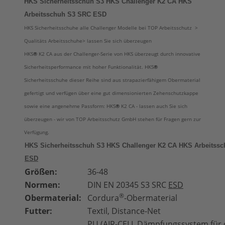
HKS Sicherheitsschuh S3 HKS Challenger K2 CA HKS
Arbeitsschuh S3 SRC ESD
HKS Sicherheitsschuhe alle Challenger Modelle bei TOP Arbeitsschutz >
Qualitäts Arbeitsschuhe> lassen Sie sich überzeugen
HKS
®
K2 CA aus der Challenger-Serie von HKS überzeugt durch innovative
Sicherheitsperformance mit hoher Funktionalität. HKS
®
Sicherheitsschuhe dieser Reihe sind aus strapazierfähigem Obermaterial
gefertigt und verfügen über eine gut dimensionierten Zehenschutzkappe
sowie eine angenehme Passform: HKS
®
K2 CA - lassen auch Sie sich
überzeugen - wir von TOP Arbeitsschutz GmbH stehen für Fragen gern zur
Verfügung.
HKS Sicherheitsschuh S3 HKS Challenger K2 CA HKS Arbeitss
ESD
Größen:
36-48
Normen:
DIN EN 20345 S3
SRC
ESD
®
Obermaterial:
Cordura
-Obermaterial
Futter:
Textil, Distance-Net
PU (AIR-CELL Dämpfungssystem für o