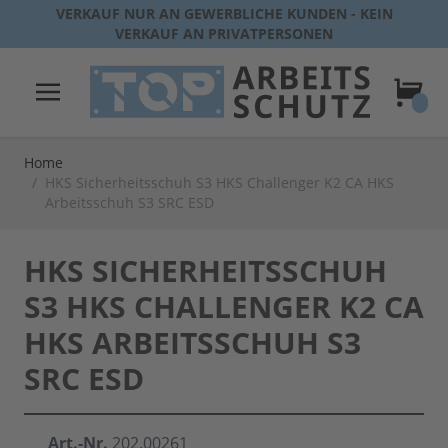
Direkt zum Inhalt
VERKAUF NUR AN GEWERBLICHE KUNDEN - KEIN
VERKAUF AN PRIVATPERSONEN
Warenk
Home
/
HKS Sicherheitsschuh S3 HKS Challenger K2 CA HKS
Arbeitsschuh S3 SRC ESD
HKS SICHERHEITSSCHUH
S3 HKS CHALLENGER K2 CA
HKS ARBEITSSCHUH S3
SRC ESD
Art.-Nr.
202.00261