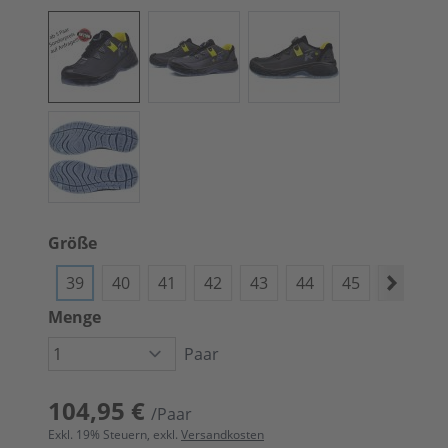
Größe
39
40
41
42
43
44
45
46
4
Menge
Paar
104,95 €
/Paar
Exkl.
19
% Steuern, exkl.
Versandkosten