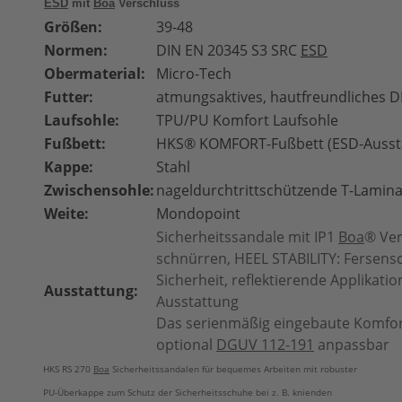
ESD
mit
Boa
Verschluss
Größen:
39-48
Normen:
DIN EN 20345 S3
SRC
ESD
Obermaterial:
Micro-Tech
Futter:
atmungsaktives, hautfreundliches D
Laufsohle:
TPU/PU Komfort Laufsohle
Fußbett:
HKS® KOMFORT-Fußbett (ESD-Ausst
Kappe:
Stahl
Zwischensohle:
nageldurchtrittschützende T-Lamina
Weite:
Mondopoint
Sicherheitssandale mit
IP1
Boa
® Ver
schnürren, HEEL STABILITY: Fersens
Sicherheit, reflektierende
Applikatio
Ausstattung:
Ausstattung
Das serienmäßig eingebaute Komfor
optional
DGUV 112-191
anpassbar
HKS RS 270
Boa
Sicherheitssandalen für bequemes Arbeiten mit robuster
PU-Überkappe zum Schutz der Sicherheitsschuhe bei z. B. knienden