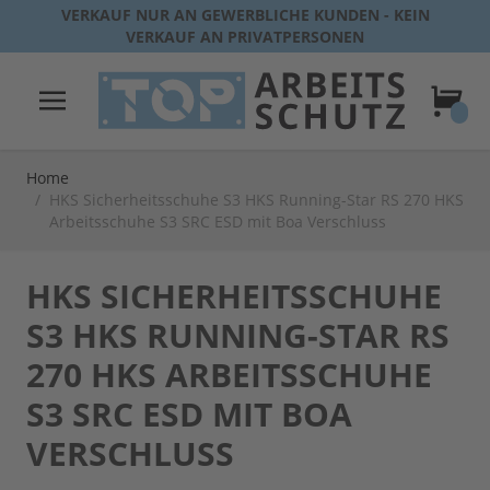
Direkt zum Inhalt
VERKAUF NUR AN GEWERBLICHE KUNDEN - KEIN
VERKAUF AN PRIVATPERSONEN
Warenk
Home
/
HKS Sicherheitsschuhe S3 HKS Running-Star RS 270 HKS
Arbeitsschuhe S3 SRC ESD mit Boa Verschluss
HKS SICHERHEITSSCHUHE
S3 HKS RUNNING-STAR RS
270 HKS ARBEITSSCHUHE
S3 SRC ESD MIT BOA
VERSCHLUSS