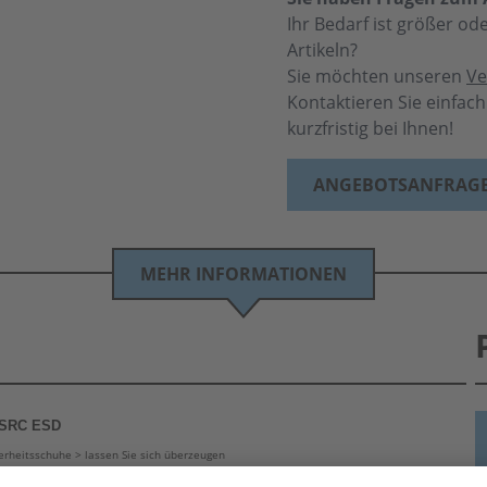
Ihr Bedarf ist größer o
Artikeln?
Sie möchten unseren
Ve
Kontaktieren Sie einfac
kurzfristig bei Ihnen!
ANGEBOTSANFRAG
MEHR INFORMATIONEN
2 SRC ESD
erheitsschuhe > lassen Sie sich überzeugen
ve Sicherheitsperformance mit hoher Funktionalität. HKS
®
Sicherheitsschuhe dieser