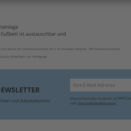
tteinlage
Fußbett ist austauschbar und
zum Schutz der Sicherheitsschuhe bei z. B. knienden Arbeiten. HKS Sicherheitsschuhe -
sschutz GmbH gern zur Verfügung!
E-Mail
NEWSLETTER
Dieses Formular ist durch reCAPTCHA
rtikel und Rabattaktionen.
und
-Geschäftsbedingungen
.