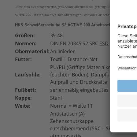
Reihe sind aus strapazierfähigem Anilin-Obermaterial gefertigt und verfügen übe
ACTIVE 200 - lassen auch Sie sich überzeugen - wir von TOP Arbeitsschutz GmbH ste
HKS Schweißersschuhe S2 ACTIVE 200 Arbeitsschuhe A 200 S
Größen:
39-48
Normen:
DIN EN 20345 S2
SRC
ESD
Obermaterial:
Anilinleder
Futter:
Textil | Distance-Net
PU/PU (Griffige Materialkomponenten
Laufsohle:
feuchten Böden), Dämpfungssystem f
Aufprall und Druckkräfte
Fußbett:
serienmäßig eingebautes FIT-FOR-WO
Kappe:
Stahl
Weite:
Normal = Weite 11
Antistatisch (A)
Zehenschutzkappe
rutschhemmend (SRC = SRA + SRB)
atmungsaktiv