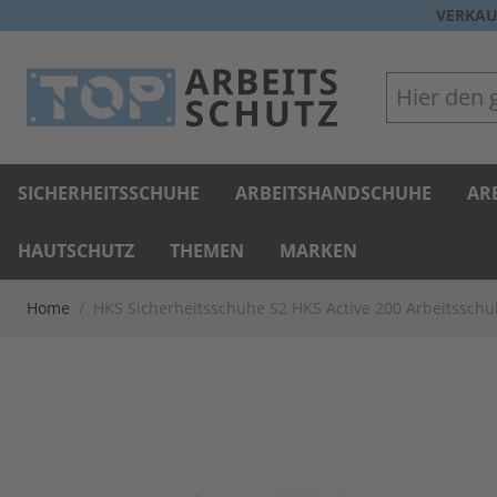
Direkt zum Inhalt
VERKAU
Hier den gan
SICHERHEITSSCHUHE
ARBEITSHANDSCHUHE
AR
HAUTSCHUTZ
THEMEN
MARKEN
Home
/
HKS Sicherheitsschuhe S2 HKS Active 200 Arbeitssch