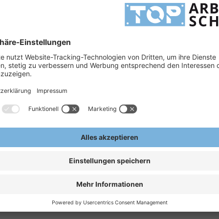
H
r eine gut dimensionierten Zehenschutzkappe sowie einer angenehmen Passform: HKS
®
hen für Fragen gern zur Verfügung.
H
2 SRC
ESD
A
E
 für guten Bodenkontakt auch bei
ür optimale Reduktion der
RK Fußbett