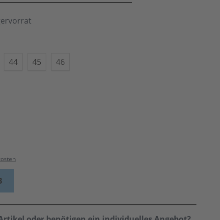
gervorrat
44
45
46
kosten
B
rtikel oder benötigen ein individuelles Angebot?