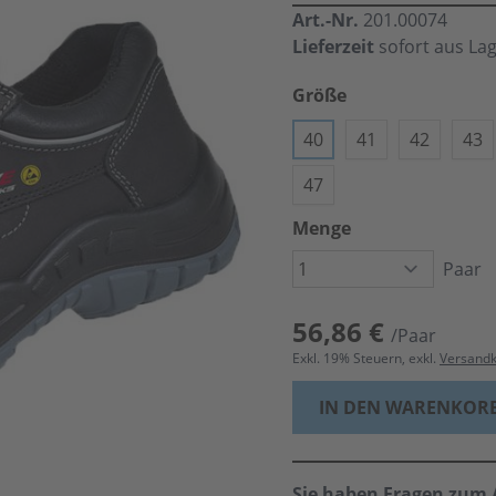
Art.-Nr.
201.00074
Lieferzeit
sofort aus La
Größe
40
41
42
43
47
Menge
Paar
56,86 €
/Paar
Exkl.
19
% Steuern, exkl.
Versand
IN DEN WARENKOR
Sie haben Fragen zum A