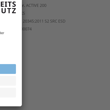
erst.-Art.-Nr.
ACTIVE 200
ersteller
HKS
Norm
EN ISO 20345:2011 S2 SRC
ESD
rt.-Nr.
201.00074
inheit
Paar