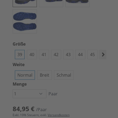
Größe
39
40
41
42
43
44
45
46
4
Weite
Normal
Breit
Schmal
Menge
Paar
84,95 €
/Paar
Exkl.
19
% Steuern, exkl.
Versandkosten