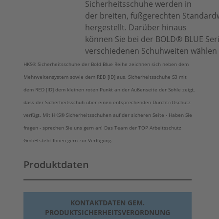
Sicherheitsschuhe werden in
der breiten, fußgerechten Standard
hergestellt. Darüber hinaus
können Sie bei der BOLD® BLUE Seri
verschiedenen Schuhweiten wählen (
HKS® Sicherheitsschuhe der Bold Blue Reihe zeichnen sich neben dem
Mehrweitensystem sowie dem RED [ID] aus. Sicherheitsschuhe S3 mit
dem RED [ID] dem kleinen roten Punkt an der Außenseite der Sohle zeigt,
dass der Sicherheitsschuh über einen entsprechenden Durchtrittschutz
verfügt. Mit HKS® Sicherheitsschuhen auf der sicheren Seite - Haben Sie
fragen - sprechen Sie uns gern an! Das Team der TOP Arbeitsschutz
GmbH steht Ihnen gern zur Verfügung.
Produktdaten
KONTAKTDATEN GEM.
PRODUKTSICHERHEITSVERORDNUNG