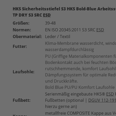
HKS Sicherheitsstiefel S3 HKS Bold-Blue Arbeitss
TP DRY S3 SRC
ESD
Größen:
39-48
Normen:
EN ISO 20345:2011 S3 SRC
ESD
Obermaterial:
Leder / Textil
Klima-Membrane wasserdicht, winddi
Futter:
wasserdampfdurchlässig
PU (Griffige Materialkomponenten f
Bodenkontakt auch bei feuchten Bö
rutschhemmende, komfort Laufsohl
Laufsohle:
Dämpfungssystem für optimale Redu
und Druckkräfte.
Bold Blue PU/PU Komfort Laufsohle 
Serienmäßig eingebaute HKS®
ESD
Fußbett:
Fußbetten (optional |
DGUV 112-19
hierzu gerne an)
metallfreie COMPOSITE Kappe aus V