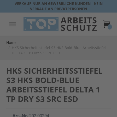
Direkt zum Inhalt
VERKAUF NUR AN GEWERBLICHE KUNDEN - KEIN
VERKAUF AN PRIVATPERSONEN
Warenk
Home
/
HKS Sicherheitsstiefel S3 HKS Bold-Blue Arbeitsstiefel
DELTA 1 TP DRY S3 SRC ESD
HKS SICHERHEITSSTIEFEL
S3 HKS BOLD-BLUE
ARBEITSSTIEFEL DELTA 1
TP DRY S3 SRC ESD
Art.-Nr.
202.00294