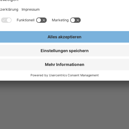
in Dark Blue
FIT FOR WORK
1
- sprechen Sie uns
erbundstoffen / 200
te