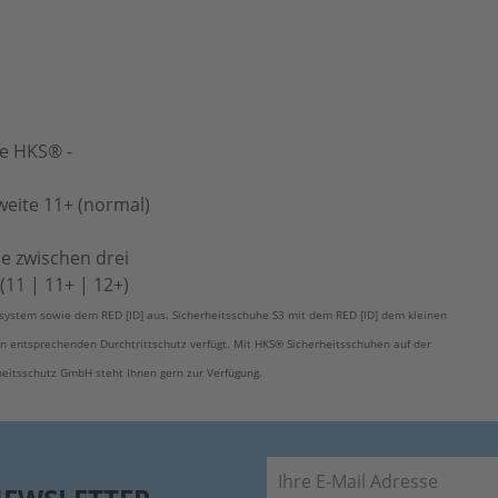
e HKS® -
weite 11+ (normal)
e zwischen drei
11 | 11+ | 12+)
ystem sowie dem RED [ID] aus. Sicherheitsschuhe S3 mit dem RED [ID] dem kleinen
en entsprechenden Durchtrittschutz verfügt. Mit HKS® Sicherheitsschuhen auf der
beitsschutz GmbH steht Ihnen gern zur Verfügung.
E-Mail