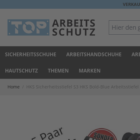
Direkt zum Inhalt
VERKAU
Hier den gan
SICHERHEITSSCHUHE
ARBEITSHANDSCHUHE
AR
HAUTSCHUTZ
THEMEN
MARKEN
Home
/
HKS Sicherheitsstiefel S3 HKS Bold-Blue Arbeitsstiefe