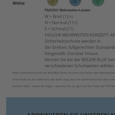
Weite:
FAGUS® Mehrweiten-Leisten
W = Breit (12+)
N = Normal (11+)
S = Schmal (11)
FAGUS® MEHRWEITEN-KONZEPT: All
Sicherheitsschuhe werden in
der breiten, fußgerechten Standard
hergestellt. Darüber hinaus
können Sie bei der BOLD® BLUE Seri
verschiedenen Schuhweiten wählen (
HKS® Sicherheitsschuhe der Bold Blue Reihe zeichnen sich neben dem Mehrweitens
roten Punkt an der Außenseite der Sohle zeigt, dass der Sicherheitsschuh über ein
sicheren Seite - Haben Sie fragen - sprechen Sie uns gern an! Das Team der TOP Ar