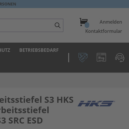
ERSONEN
Warenkorb
Anmelden
Kontaktformular
HUTZ
BETRIEBSBEDARF
itsstiefel S3 HKS
beitsstiefel
S3 SRC ESD