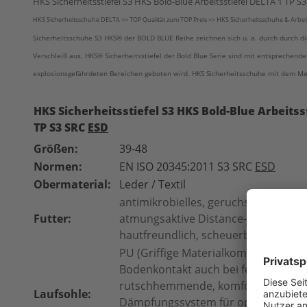
HKS Sicherheitsstiefel S3 HKS Bold-Blue Arbeitsstiefel DELTA 1 TP S
HKS Sicherheitsschuhe DELTA >> TOP Qualität zum TOP Preis >> HKS Sicherheitsschuhe & Arbei
Sicherheitsschuhe S3
HKS®
der BOLD BLUE Reihe zeichnen sich u. a. durch durch d
Verschleiß aus.
HKS® Sicherheitsstiefel der Bold Blue Serie sind mit entsprechend
explosionsgefährdeten Bereichen geboten wird. HKS Sicherheitsschuhe mit dem Mehr
HKS Sicherheitsstiefel S3 HKS Bold-Blue Arbeitss
TP S3 SRC
ESD
Größen:
39-48
Normen:
EN ISO 20345:2011 S3 SRC
ESD
Obermaterial:
Leder / Textil
antimikrobielles, geruchsminderndes
Futter:
atmungsaktive Distance-Net Schuhf
hautfreundlich, scheuerbeständig, n
PU (Griffige Materialkomponenten f
Bodenkontakt auch bei feuchten Bö
rutschhemmende, komfort Laufsohl
Laufsohle:
Dämpfungssystem für optimale Redu