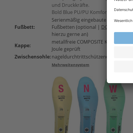
und Druckkräfte.
Bold Blue PU/PU Komfort Laufsohle 
Serienmäßig eingebaute HKS®
ESD
Fußbett:
Fußbetten (optional |
DGUV 112-19
hierzu gerne an)
metallfreie COMPOSITE Kappe aus V
Kappe:
Joule geprüft
Zwischensohle:
nageldurchtrittschützende T-Lamina
Mehrweitensystem