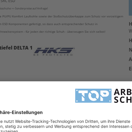
3 SRC ESD
tsschuhe >> Sonderpreise auf Anfrage!
ie PU/PU Komfort Laufsohle sowie der Stoßschutzüberkappe zum Schutz vor vorzeitigem
H
en ESD Komponenten gefertigt, so dass auch entsprechender Schutz in
weitensystem - für jeden der richtige Schuh - überzeugen Sie sich selbst!
H
tiefel DELTA 1
A
E
 Funktionsfutter,
ütterung,
icht färbend
ür guten
den),
e, PU/PU
ktion der Aufprall