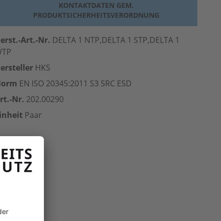
KONTAKTDATEN GEM.
PRODUKTSICHERHEITSVERORDNUNG
erst.-Art.-Nr.
DELTA 1 NTP,DELTA 1 STP,DELTA 1
WTP
ersteller
HKS
Norm
EN ISO 20345:2011 S3 SRC
ESD
rt.-Nr.
202.00290
inheit
Paar