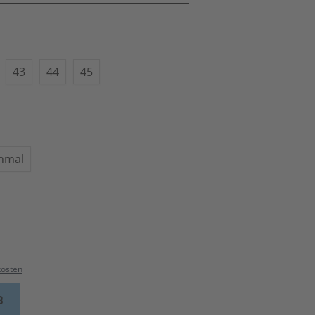
43
44
45
hmal
kosten
B