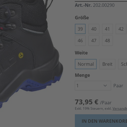
Art.-Nr.
202.00290
Größe
39
40
41
42
46
47
48
Weite
Normal
Breit
Sc
Menge
Paar
73,95 €
/Paar
Exkl.
19
% Steuern, exkl.
Versand
IN DEN WARENKOR